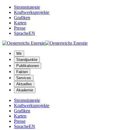
Stromstrategie
Kraftwerksprojekte
Grafiken
Karten
Presse
Sprache
EN
Wir
Standpunkte
Publikationen
Fakten
Services
Aktuelles
Akademie
Stromstrategie
Kraftwerksprojekte
Grafiken
Karten
Presse
Sprache
EN