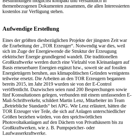
Bestimmungen möglichst kompakt und verständlich in
themenbezogenen Dokumenten zusammen, die allen Interessierten
kostenlos zur Verfügung stehen.
Aufwendige Erstellung
Eines der größten diesbezüglichen Projekte der jüngsten Zeit war
die Erarbeitung der „TOR Erzeuger“. Notwendig war dies, weil
sich im Zuge der Energiewende die Struktur der Erzeugung
elektrischer Energie grundlegend wandelt. Die traditionellen
Großkraftwerke werden durch eine Vielzahl von Kleinanlagen auf
Basis erneuerbarer Energien ergänzt bzw., soweit sie auf fossilen
Energieträgern beruhen, aus klimapolitischen Gründen wenigstens
teilweise ersetzt. Die Arbeiten an den TOR Erzeugern begannen
bereits 2015, im Jahr 2019 wurden sie von der E-Control
veröffentlicht. Dazwischen seien rund 200 Besprechungen sowie
fünf Konsultationen gelegen, verbunden mit einem umfassenden E-
Mail-Schriftverkehr, schildert Martin Lenz, Mitarbeiter im Team
„Betriebliche Standards“ bei APG. Wie Lenz erläutert, hätten die
TOR Erzeuger vier Teile, die sich auf Anlagen unterschiedlicher
Größen beziehen würden, von den sprichwörtlichen
Photovoltaikanlagen auf den Dächern von Privathäusern bis zu
Großkraftwerken, wie z. B. Pumpspeicher- oder
Laufwasserkraftwerke.