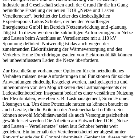
Industrie und Gesellschaft seien auch der Grund für die im Gang
befindliche Erstellung der neuen TOR „Netze und Lasten –
Verteilernetze“, berichtet der Leiter des diesbezüglichen
Expertenpools Lukas Schober, der bei der Vorarlberger
Energienetze GmbH im Bereich Netzentwicklung und -planung
tätig ist. In diesen werden die zukünftigen Anforderungen an Netze
und Lasten beim Anschluss an Verteilernetze mit ≤ 110 kV
Spannung definiert. Notwendig ist das auch wegen der
zunehmenden Elektrifizierung der Wärmeversorgung und des
Verkehrs. Hohe Durchdringungsraten von Elektromobilität können
bei unbeeinflusstem Laden die Netze überfordern.
Zur Erschließung vorhandener Optionen für ein netzdienliches
Verhalten müssen neue Anforderungen und Funktionen für solche
Anwendungen eindeutig festgelegt werden, nachgelagert zu und
unbenommen von den Möglichkeiten des Lastmanagements der
Ladestellenbetreiber. Insgesamt bedarf es einer verstärkten Nutzung
der Flexibilitäten, wie eben z. B. Lastmanagement, Smart-Home-
Lösungen u.a. Um diese Potenziale nutzen zu können braucht es
auch Geräte, die die Kriterien der Ansteuerbarkeit erfüllen. So
können sowohl Mobilitätswandel als auch Versorgungssicherheit
gewährleistet werden Die Arbeiten am Entwurf der TOR „Netze
und Lasten – Verteilernetze“ seien laut Schober bereits weit
gediehen. Ein innerhalb der Verteilernetzbetreiber abgestimmter
Entwurf wurde der E-Control übermittelt. Geplant ist, diesen mit der