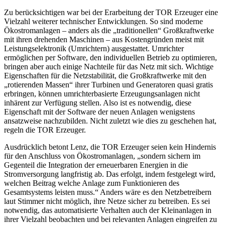
Zu berücksichtigen war bei der Erarbeitung der TOR Erzeuger eine
Vielzahl weiterer technischer Entwicklungen. So sind moderne
Ökostromanlagen – anders als die „traditionellen“ Großkraftwerke
mit ihren drehenden Maschinen – aus Kostengründen meist mit
Leistungselektronik (Umrichtern) ausgestattet. Umrichter
ermöglichen per Software, den individuellen Betrieb zu optimieren,
bringen aber auch einige Nachteile für das Netz mit sich. Wichtige
Eigenschaften für die Netzstabilität, die Großkraftwerke mit den
„rotierenden Massen“ ihrer Turbinen und Generatoren quasi gratis
erbringen, können umrichterbasierte Erzeugungsanlagen nicht
inhärent zur Verfügung stellen. Also ist es notwendig, diese
Eigenschaft mit der Software der neuen Anlagen wenigstens
ansatzweise nachzubilden. Nicht zuletzt wie dies zu geschehen hat,
regeln die TOR Erzeuger.
Ausdrücklich betont Lenz, die TOR Erzeuger seien kein Hindernis
für den Anschluss von Ökostromanlagen, „sondern sichern im
Gegenteil die Integration der erneuerbaren Energien in die
Stromversorgung langfristig ab. Das erfolgt, indem festgelegt wird,
welchen Beitrag welche Anlage zum Funktionieren des
Gesamtsystems leisten muss.“ Anders wäre es den Netzbetreibern
laut Stimmer nicht möglich, ihre Netze sicher zu betreiben. Es sei
notwendig, das automatisierte Verhalten auch der Kleinanlagen in
ihrer Vielzahl beobachten und bei relevanten Anlagen eingreifen zu