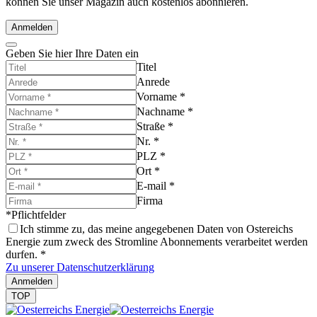
können Sie unser Magazin auch kostenlos abonnieren.
Anmelden
Geben Sie hier Ihre Daten ein
Titel
Anrede
Vorname
*
Nachname
*
Straße
*
Nr.
*
PLZ
*
Ort
*
E-mail
*
Firma
*Pflichtfelder
Ich stimme zu, das meine angegebenen Daten von Ostereichs
Energie zum zweck des Stromline Abonnements verarbeitet werden
durfen.
*
Zu unserer Datenschutzerklärung
Anmelden
TOP