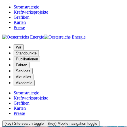
Stromstrategie
Kraftwerksprojekte
Grafiken
Karten
Presse
Wir
Standpunkte
Publikationen
Fakten
Services
Aktuelles
Akademie
Stromstrategie
Kraftwerksprojekte
Grafiken
Karten
Presse
(key) Site search toggle
(key) Mobile navigation toggle