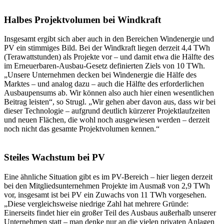
Halbes Projektvolumen bei Windkraft
Insgesamt ergibt sich aber auch in den Bereichen Windenergie und
PV ein stimmiges Bild. Bei der Windkraft liegen derzeit 4,4 TWh
(Terawattstunden) als Projekte vor – und damit etwa die Hälfte des
im Erneuerbaren-Ausbau-Gesetz definierten Ziels von 10 TWh.
„Unsere Unternehmen decken bei Windenergie die Hälfe des
Marktes – und analog dazu – auch die Hälfte des erforderlichen
Ausbaupensums ab. Wir können also auch hier einen wesentlichen
Beitrag leisten“, so Strugl. „Wir gehen aber davon aus, dass wir bei
dieser Technologie – aufgrund deutlich kürzerer Projektlaufzeiten
und neuen Flächen, die wohl noch ausgewiesen werden – derzeit
noch nicht das gesamte Projektvolumen kennen.“
Steiles Wachstum bei PV
Eine ähnliche Situation gibt es im PV-Bereich – hier liegen derzeit
bei den Mitgliedsunternehmen Projekte im Ausmaß von 2,9 TWh
vor, insgesamt ist bei PV ein Zuwachs von 11 TWh vorgesehen.
„Diese vergleichsweise niedrige Zahl hat mehrere Gründe:
Einerseits findet hier ein großer Teil des Ausbaus außerhalb unserer
Unternehmen statt – man denke nur an die vielen privaten Anlagen