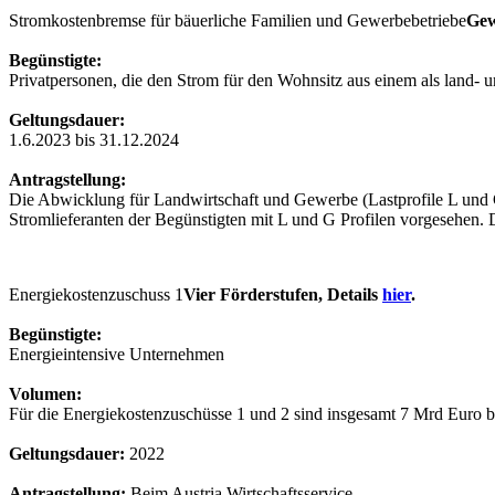
Stromkostenbremse für bäuerliche Familien und Gewerbebetriebe
Gew
Begünstigte:
Privatpersonen, die den Strom für den Wohnsitz aus einem als land- un
Geltungsdauer:
1.6.2023 bis 31.12.2024
Antragstellung:
Die Abwicklung für Landwirtschaft und Gewerbe (Lastprofile L und G)
Stromlieferanten der Begünstigten mit L und G Profilen vorgesehen. 
Energiekostenzuschuss 1
Vier Förderstufen, Details
hier
.
Begünstigte:
Energieintensive Unternehmen
Volumen:
Für die Energiekosten­zuschüsse 1 und 2 sind insgesamt 7 Mrd Euro b
Geltungsdauer:
2022
Antragstellung:
Beim Austria Wirtschaftsservice