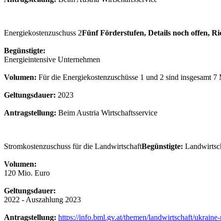
Energiekostenzuschuss 2
Fünf Förderstufen, Details noch offen, Ric
Begünstigte:
Energieintensive Unternehmen
Volumen:
Für die Energiekosten­zuschüsse 1 und 2 sind insgesamt 7 
Geltungsdauer:
2023
Antragstellung:
Beim Austria Wirtschaftsservice
Stromkostenzuschuss für die Landwirtschaft
Begünstigte:
Landwirtsch
Volumen:
120 Mio. Euro
Geltungsdauer:
2022 - Auszahlung 2023
Antragstellung:
https://info.bml.gv.at/themen/landwirtschaft/ukrain