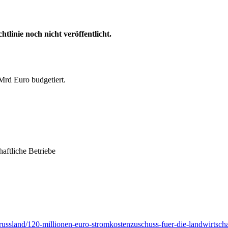
htlinie noch nicht veröffentlicht.
Mrd Euro budgetiert.
aftliche Betriebe
e-russland/120-millionen-euro-stromkostenzuschuss-fuer-die-landwirtscha