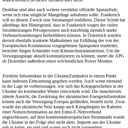
Denkbar sind aber auch weitere verstärkte offizielle Sparaufrufe,
wenn sich eine mögliche Mangellage anbahnen sollte. Frankreich
will zu diesem Zweck eine Stromampel einführen. Dieser Schritt hat
allerdings den Hintergrund, dass in Frankreich wegen der vielen
Stromheizungen Privatpersonen auch kurzfristig ziemlich starke
Verbrauchssenkungen herbeiführen können. In Österreich würden
derzeit ebenfalls konkrete Maßnahmen zur Erfüllung der von der
Europäischen Kommission vorgegebenen Sparquoten erarbeitet,
berichtet Jürgen Schneider vom Klimaschutzministerium. Um die
Versorgungslage aktuell kommunizieren zu können, startet die APG
ab Dezember außerdem einen wöchentlichen Power Monitor.
Zerstörte Infrastruktur in der Ukraine
Zumindest in einem Punkt
kann indessen Entwarnung gegeben werden. Auch wenn niemand
in der Lage ist vorherzusagen, wie sich das Kriegsgeschehen in der
Ukraine im kommenden Winter entwickeln wird: Die mancherorts
zitierte Ansicht, die Zerstörung der ukrainischen Energieinfrastruktur
könnte auch die Versorgung Europas gefährden, besteht nicht. Zwar
wurde das ukrainische Netz knapp nach Kriegsbeginn im Rahmen
einer Notsynchronisation an den Entso-E-Netzverbund
angeschlossen, auf dem kontinentaleuropäischen Strommarkt wurde
die Ukraine in der Folge aber nicht aktiv. Importe aus der Ukraine
gab es keine, sie sind und waren auch nicht vorgesehen.