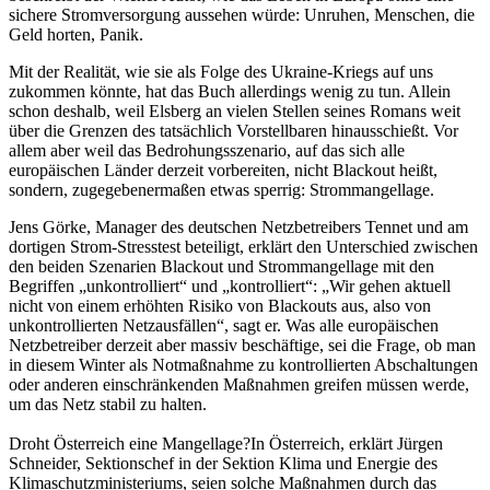
sichere Stromversorgung aussehen würde: Unruhen, Menschen, die
Geld horten, Panik.
Mit der Realität, wie sie als Folge des Ukraine-Kriegs auf uns
zukommen könnte, hat das Buch allerdings wenig zu tun. Allein
schon deshalb, weil Elsberg an vielen Stellen seines Romans weit
über die Grenzen des tatsächlich Vorstellbaren hinausschießt. Vor
allem aber weil das Bedrohungsszenario, auf das sich alle
europäischen Länder derzeit vorbereiten, nicht Blackout heißt,
sondern, zugegebenermaßen etwas sperrig: Strommangellage.
Jens Görke, Manager des deutschen Netzbetreibers Tennet und am
dortigen Strom-Stresstest beteiligt, erklärt den Unterschied zwischen
den beiden Szenarien Blackout und Strommangellage mit den
Begriffen „unkontrolliert“ und „kontrolliert“: „Wir gehen aktuell
nicht von einem erhöhten Risiko von Blackouts aus, also von
unkontrollierten Netzausfällen“, sagt er. Was alle europäischen
Netzbetreiber derzeit aber massiv beschäftige, sei die Frage, ob man
in diesem Winter als Notmaßnahme zu kontrollierten Abschaltungen
oder anderen einschränkenden Maßnahmen greifen müssen werde,
um das Netz stabil zu halten.
Droht Österreich eine Mangellage?
In Österreich, erklärt Jürgen
Schneider, Sektionschef in der Sektion Klima und Energie des
Klimaschutzministeriums, seien solche Maßnahmen durch das