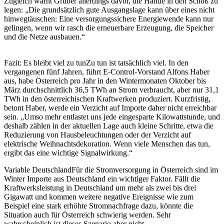
Zugleich warnt Gruber allerdings davor, die Hände in den Schoß zu
legen: „Die grundsätzlich gute Ausgangslage kann über eines nicht
hinwegtäuschen: Eine versorgungssichere Energiewende kann nur
gelingen, wenn wir rasch die erneuerbare Erzeugung, die Speicher
und die Netze ausbauen.“
Fazit: Es bleibt viel zu tun
Zu tun ist tatsächlich viel. In den
vergangenen fünf Jahren, führt E-Control-Vorstand Alfons Haber
aus, habe Österreich pro Jahr in den Wintermonaten Oktober bis
März durchschnittlich 36,5 TWh an Strom verbraucht, aber nur 31,1
TWh in den österreichischen Kraftwerken produziert. Kurzfristig,
betont Haber, werde ein Verzicht auf Importe daher nicht erreichbar
sein. „Umso mehr entlastet uns jede eingesparte Kilowattstunde, und
deshalb zählen in der aktuellen Lage auch kleine Schritte, etwa die
Reduzierung von Hausbeleuchtungen oder der Verzicht auf
elektrische Weihnachtsdekoration. Wenn viele Menschen das tun,
ergibt das eine wichtige Signalwirkung.“
Variable Deutschland
Für die Stromversorgung in Österreich sind im
Winter Importe aus Deutschland ein wichtiger Faktor. Fällt die
Kraftwerksleistung in Deutschland um mehr als zwei bis drei
Gigawatt und kommen weitere negative Ereignisse wie zum
Beispiel eine stark erhöhte Stromnachfrage dazu, könnte die
Situation auch für Österreich schwierig werden. Sehr
wahrscheinlich ist dieses Szenario aber nicht.