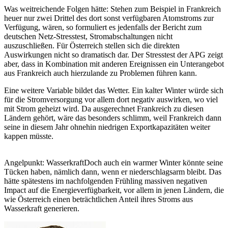
Was weitreichende Folgen hätte: Stehen zum Beispiel in Frankreich
heuer nur zwei Drittel des dort sonst verfügbaren Atomstroms zur
Verfügung, wären, so formuliert es jedenfalls der Bericht zum
deutschen Netz-Stresstest, Stromabschaltungen nicht
auszuschließen. Für Österreich stellen sich die direkten
Auswirkungen nicht so dramatisch dar. Der Stresstest der APG zeigt
aber, dass in Kombination mit anderen Ereignissen ein Unterangebot
aus Frankreich auch hierzulande zu Problemen führen kann.
Eine weitere Variable bildet das Wetter. Ein kalter Winter würde sich
für die Stromversorgung vor allem dort negativ auswirken, wo viel
mit Strom geheizt wird. Da ausgerechnet Frankreich zu diesen
Ländern gehört, wäre das besonders schlimm, weil Frankreich dann
seine in diesem Jahr ohnehin niedrigen Exportkapazitäten weiter
kappen müsste.
Angelpunkt: Wasserkraft
Doch auch ein warmer Winter könnte seine
Tücken haben, nämlich dann, wenn er niederschlagsarm bleibt. Das
hätte spätestens im nachfolgenden Frühling massiven negativen
Impact auf die Energieverfügbarkeit, vor allem in jenen Ländern, die
wie Österreich einen beträchtlichen Anteil ihres Stroms aus
Wasserkraft generieren.