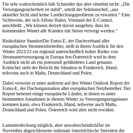
Für sehr wahrscheinlich hält Schneider das aber ohnehin nicht: „Die
Versorgungssicherheit ist stabil“, urteilt der Sektionschef, „aus
aktueller Sicht sind keine Lastdeckungsprobleme zu erwarten.“ Eine
Sichtweise, der sich Alfons Haber, Vorstand der E-Control,
anschließt: „Wir können derzeit davon ausgehen, dass im
kommenden Winter alle Kunden mit Strom versorgt werden.“
Risikofaktor Standort
Die Entso-E, der Dachverband aller
europäischen Stromnetzbetreiber, stellt in ihrem Ausblick für den
Winter 2022/23 ein regional unter­schiedlich hohes Risiko von
Stromunterversorgung in Europa fest.Österreich wird in dem
Ausblick nicht als ein potenziell gefährdetes Land genannt.
Kritischer sieht der Bericht die Situation in Frankreich, Irland,
teilweise auch in Malta, Deutschland und Polen.
Dabei verweist er unter anderem auf den Winter Outlook Report der
Entso-E, der Dachorganisation aller europäischen Netzbetreiber. Der
Report benennt einige europäische Länder, in denen es unter
bestimmten Annahmen in diesem Winter zu Versorgungsengpässen
kommen kann, etwa Frankreich, Irland, teilweise auch Malta,
Deutschland und Polen. Österreich wird aber nicht erwähnt.
Lastunterdeckung möglich, aber unwahrscheinlich
Der im
November abgeschlossene nationale österreichische Stresstest der