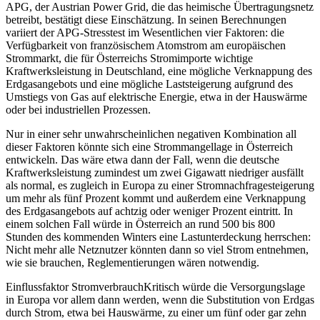
APG, der Austrian Power Grid, die das heimische Übertragungsnetz
betreibt, bestätigt diese Einschätzung. In seinen Berechnungen
variiert der APG-Stresstest im Wesentlichen vier Faktoren: die
Verfügbarkeit von französischem Atomstrom am europäischen
Strommarkt, die für Österreichs Stromimporte wichtige
Kraftwerksleistung in Deutschland, eine mögliche Verknappung des
Erdgasangebots und eine mögliche Laststeigerung aufgrund des
Umstiegs von Gas auf elektrische Energie, etwa in der Hauswärme
oder bei industriellen Prozessen.
Nur in einer sehr unwahrscheinlichen negativen Kombination all
dieser Faktoren könnte sich eine Strommangellage in Österreich
entwickeln. Das wäre etwa dann der Fall, wenn die deutsche
Kraftwerksleistung zumindest um zwei Gigawatt niedriger ausfällt
als normal, es zugleich in Europa zu einer Stromnachfragesteigerung
um mehr als fünf Prozent kommt und außerdem eine Verknappung
des Erdgasangebots auf achtzig oder weniger Prozent eintritt. In
einem solchen Fall würde in Österreich an rund 500 bis 800
Stunden des kommenden Winters eine Lastunterdeckung herrschen:
Nicht mehr alle Netznutzer könnten dann so viel Strom entnehmen,
wie sie brauchen, Reglementierungen wären notwendig.
Einflussfaktor Stromverbrauch
Kritisch würde die Versorgungslage
in Europa vor allem dann werden, wenn die Substitution von Erdgas
durch Strom, etwa bei Hauswärme, zu einer um fünf oder gar zehn