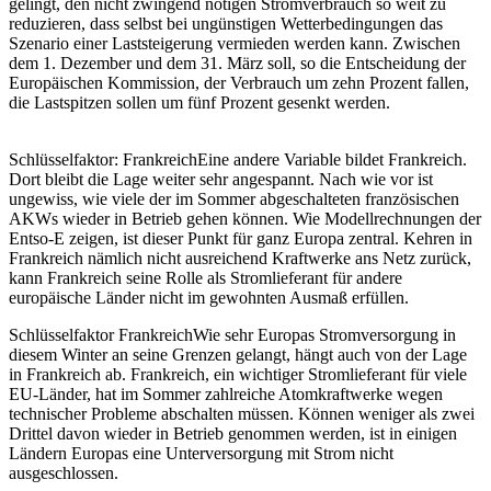
gelingt, den nicht zwingend nötigen Stromverbrauch so weit zu
reduzieren, dass selbst bei ungünstigen Wetterbedingungen das
Szenario einer Laststeigerung vermieden werden kann. Zwischen
dem 1. Dezember und dem 31. März soll, so die Entscheidung der
Europäischen Kommission, der Verbrauch um zehn Prozent fallen,
die Lastspitzen sollen um fünf Prozent gesenkt werden.
Schlüsselfaktor: Frankreich
Eine andere Variable bildet Frankreich.
Dort bleibt die Lage weiter sehr angespannt. Nach wie vor ist
ungewiss, wie viele der im Sommer abgeschalteten französischen
AKWs wieder in Betrieb gehen können. Wie Modellrechnungen der
Entso-E zeigen, ist dieser Punkt für ganz Europa zentral. Kehren in
Frankreich nämlich nicht ausreichend Kraftwerke ans Netz zurück,
kann Frankreich seine Rolle als Stromlieferant für andere
europäische Länder nicht im gewohnten Ausmaß erfüllen.
Schlüsselfaktor Frankreich
Wie sehr Europas Stromversorgung in
diesem Winter an seine Grenzen gelangt, hängt auch von der Lage
in Frankreich ab. Frankreich, ein wichtiger Stromlieferant für viele
EU-Länder, hat im Sommer zahlreiche Atomkraftwerke wegen
technischer Probleme abschalten müssen. Können weniger als zwei
Drittel davon wieder in Betrieb genommen werden, ist in einigen
Ländern Europas eine Unterversorgung mit Strom nicht
ausgeschlossen.