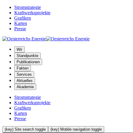
Stromstrategie
Kraftwerksprojekte
Grafiken
Karten
Presse
Wir
Standpunkte
Publikationen
Fakten
Services
Aktuelles
Akademie
Stromstrategie
Kraftwerksprojekte
Grafiken
Karten
Presse
(key) Site search toggle
(key) Mobile navigation toggle