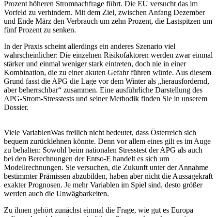
Prozent höheren Stromnachfrage führt. Die EU versucht das im
Vorfeld zu verhindern. Mit dem Ziel, zwischen Anfang Dezember
und Ende März den Verbrauch um zehn Prozent, die Lastspitzen um
fünf Prozent zu senken.
In der Praxis scheint allerdings ein anderes Szenario viel
wahrscheinlicher: Die einzelnen Risikofaktoren werden zwar einmal
stärker und einmal weniger stark eintreten, doch nie in einer
Kombination, die zu einer akuten Gefahr führen würde. Aus diesem
Grund fasst die APG die Lage vor dem Winter als „herausfordernd,
aber beherrschbar“ zusammen. Eine ausführliche Darstellung des
APG-Strom-Stresstests und seiner Methodik finden Sie in unserem
Dossier.
Viele Variablen
Was freilich nicht bedeutet, dass Österreich sich
bequem zurücklehnen könnte. Denn vor allem eines gilt es im Auge
zu behalten: Sowohl beim nationalen Stresstest der APG als auch
bei den Berechnungen der Entso-E handelt es sich um
Modellrechnungen. Sie versuchen, die Zukunft unter der Annahme
bestimmter Prämissen abzubilden, haben aber nicht die Aussagekraft
exakter Prognosen. Je mehr Variablen im Spiel sind, desto größer
werden auch die Unwägbarkeiten.
Zu ihnen gehört zunächst einmal die Frage, wie gut es Europa