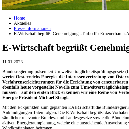
Home
Aktuelles
Presseinformationen
E-Wirtschaft begrüßt Genehmigungs-Turbo für Erneuerbaren-
E-Wirtschaft begrüßt Genehmi
11.01.2023
Bundesregierung präsentiert Umwelt­verträglichkeits­prüfungs­ges
wertet Oesterreichs Energie, die Interessenvertretung von Öste
Verfahrenserleichterungen für die Errichtung von erneuerbaren
ebenfalls heute vorgestellte Novelle zum Umwelt­verträglichkeit
müssen – auf den ersten Blick erkennen wir eine Reihe von Verbe
Energie Präsident Michael Strugl.
Mit den Eckpunkten zum geplanten EABG schafft die Bundesregierung
Ankündigungen Taten folgen. Die E-Wirtschaft begrüßt das Vorhaben u
sämtlicher relevanter Bundes- und Landesgesetze sowie die Bündelun
aktiven Energieraumplanung, welche eine ausreichende Ausweisung vo
Windkraftanlagen beitragen.