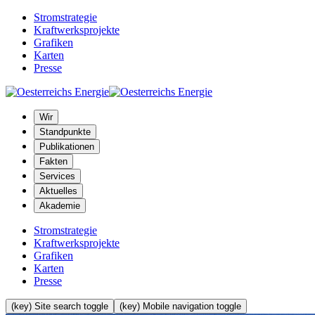
Stromstrategie
Kraftwerksprojekte
Grafiken
Karten
Presse
Wir
Standpunkte
Publikationen
Fakten
Services
Aktuelles
Akademie
Stromstrategie
Kraftwerksprojekte
Grafiken
Karten
Presse
(key) Site search toggle
(key) Mobile navigation toggle