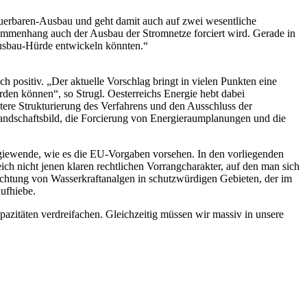
uerbaren-Ausbau und geht damit auch auf zwei wesentliche
usammenhang auch der Ausbau der Stromnetze forciert wird. Gerade in
Ausbau-Hürde entwickeln könnten.“
 positiv. „Der aktuelle Vorschlag bringt in vielen Punkten eine
rden können“, so Strugl. Oesterreichs Energie hebt dabei
tere Strukturierung des Verfahrens und den Ausschluss der
ndschaftsbild, die Forcierung von Energieraumplanungen und die
rgiewende, wie es die EU-Vorgaben vorsehen. In den vorliegenden
ich nicht jenen klaren rechtlichen Vorrangcharakter, auf den man sich
rrichtung von Wasserkraftanalgen in schutzwürdigen Gebieten, der im
ufhiebe.
zitäten verdreifachen. Gleichzeitig müssen wir massiv in unsere