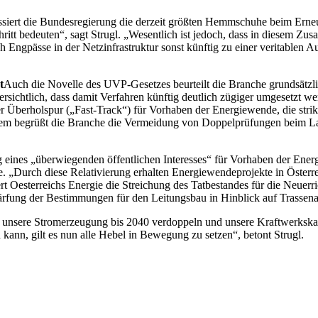
siert die Bundesregierung die derzeit größten Hemmschuhe beim Erne
ritt bedeuten“, sagt Strugl. „Wesentlich ist jedoch, dass in diesem Z
ngpässe in der Netzinfrastruktur sonst künftig zu einer veritablen 
t
Auch die Novelle des UVP-Gesetzes beurteilt die Branche grundsätzlich
sichtlich, dass damit Verfahren künftig deutlich zügiger umgesetzt we
r Überholspur („Fast-Track“) für Vorhaben der Energiewende, die strik
em begrüßt die Branche die Vermeidung von Doppelprüfungen beim La
ng eines „überwiegenden öffentlichen Interesses“ für Vorhaben der Ene
e. „Durch diese Relativierung erhalten Energiewendeprojekte in Österre
ert Oesterreichs Energie die Streichung des Tatbestandes für die Neue
rfung der Bestimmungen für den Leitungsbau in Hinblick auf Trassena
 unsere Stromerzeugung bis 2040 verdoppeln und unsere Kraftwerkskapa
 kann, gilt es nun alle Hebel in Bewegung zu setzen“, betont Strugl.