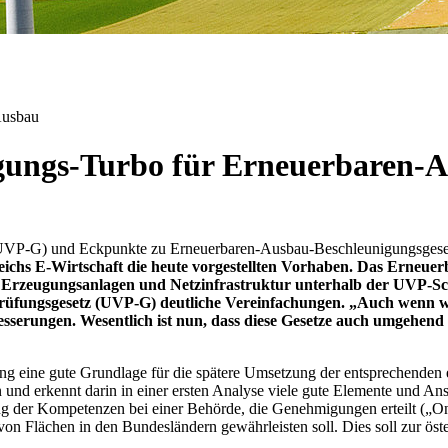
Ausbau
gungs-Turbo für Erneuerbaren-
etz (UVP-G) und Eckpunkte zu Erneuerbaren-Ausbau-Beschleunigungsge
rreichs E-Wirtschaft die heute vorgestellten Vorhaben. Das Erneu
 Erzeugungsanlagen und Netzinfrastruktur unterhalb der UVP-Schw
s­prüfungs­gesetz (UVP-G) deutliche Vereinfachungen. „Auch wenn 
sserungen. Wesentlich ist nun, dass diese Gesetze auch umgehend 
 eine gute Grundlage für die spätere Umsetzung der entsprechenden e
nd erkennt darin in einer ersten Analyse viele gute Elemente und Ansät
g der Kompetenzen bei einer Behörde, die Genehmigungen erteilt („One
n Flächen in den Bundesländern gewährleisten soll. Dies soll zur ös