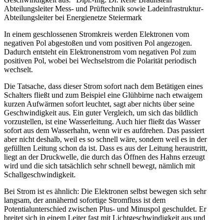
Abteilungsleiter Mess- und Prüftechnik sowie Ladeinfrastruktur-
Abteilungsleiter bei Energienetze Steiermark
In einem geschlossenen Stromkreis werden Elektronen vom
negativen Pol abgestoßen und vom positiven Pol angezogen.
Dadurch entsteht ein Elektronenstrom vom negativen Pol zum
positiven Pol, wobei bei Wechselstrom die Polarität periodisch
wechselt.
Die Tatsache, dass dieser Strom sofort nach dem Betätigen eines
Schalters fließt und zum Beispiel eine Glühbirne nach etwaigem
kurzen Aufwärmen sofort leuchtet, sagt aber nichts über seine
Geschwindigkeit aus. Ein guter Vergleich, um sich das bildlich
vorzustellen, ist eine Wasserleitung. Auch hier fließt das Wasser
sofort aus dem Wasserhahn, wenn wir es aufdrehen. Das passiert
aber nicht deshalb, weil es so schnell wäre, sondern weil es in der
gefüllten Leitung schon da ist. Dass es aus der Leitung heraustritt,
liegt an der Druckwelle, die durch das Öffnen des Hahns erzeugt
wird und die sich tatsächlich sehr schnell bewegt, nämlich mit
Schallgeschwindigkeit.
Bei Strom ist es ähnlich: Die Elektronen selbst bewegen sich sehr
langsam, der annähernd sofortige Stromfluss ist dem
Potentialunterschied zwischen Plus- und Minuspol geschuldet. Er
breitet sich in einem Leiter fast mit Lichtgeschwindigkeit aus und