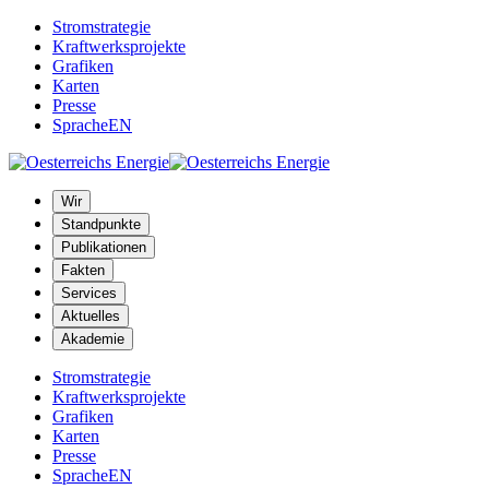
Stromstrategie
Kraftwerksprojekte
Grafiken
Karten
Presse
Sprache
EN
Wir
Standpunkte
Publikationen
Fakten
Services
Aktuelles
Akademie
Stromstrategie
Kraftwerksprojekte
Grafiken
Karten
Presse
Sprache
EN