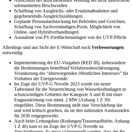
Ausschluss der aufschiebenden Wirkung bei nicht hinreichend
substantiierten Beschwerden
Schaffung von Ausgleichs- oder Ersatzmaßnahmen und
gegebenenfalls Ausgleichszahlungen
Geplante Personalaufstockung bei Behörden und Gerichten,
Schaffung von Sachverständigen-Pools, Möglichkeit von
Online- und Hybridverhandlungen
Ausnahme von PV-Freiflächenanlagen von der UVP-Pflicht
Allerdings sind aus Sicht der E-Wirtschaft noch
Verbesserungen
notwendig:
Implementierung der EU-Vorgaben (RED III), insbesondere
die Bestimmungen betreffend Verfahrensbeschleunigung.
Verankerung des “überwiegenden öffentlichen Interesses” für
Vorhaben der Energiewende.
Im Zuge der UVP-G Novelle 2023 wurde ein neuer
Tatbestand für die Neuerrichtung von Wasserkraftanlagen in
schutzwürdigen Gebieten der Kategorie A und B mit einer
Engpassleistung von mind. 2 MW (Anhang 1 Z 30)
eingeführt. Diese Bestimmung stellt eine Verschärfung dar
und wird kritisch gesehen, da sie den nationalen Ausbauzielen
für 2030 entgegenwirkt.
Auch beim Leitungsbau (Rodungen/Trassenaufhiebe, Anhang
1 Z 46) kam es im Zuge der UVP-G Novelle zu
Verschärfungen. Es muss sichergestellt werden, dass der für