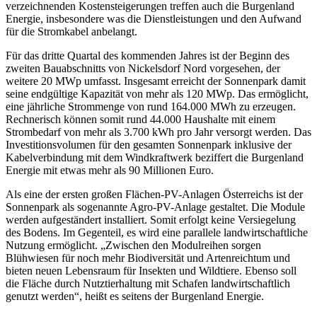
verzeichnenden Kostensteigerungen treffen auch die Burgenland
Energie, insbesondere was die Dienstleistungen und den Aufwand
für die Stromkabel anbelangt.
Für das dritte Quartal des kommenden Jahres ist der Beginn des
zweiten Bauabschnitts von Nickelsdorf Nord vorgesehen, der
weitere 20 MWp umfasst. Insgesamt erreicht der Sonnenpark damit
seine endgültige Kapazität von mehr als 120 MWp. Das ermöglicht,
eine jährliche Strommenge von rund 164.000 MWh zu erzeugen.
Rechnerisch können somit rund 44.000 Haushalte mit einem
Strombedarf von mehr als 3.700 kWh pro Jahr versorgt werden. Das
Investitionsvolumen für den gesamten Sonnenpark inklusive der
Kabelverbindung mit dem Windkraftwerk beziffert die Burgenland
Energie mit etwas mehr als 90 Millionen Euro.
Als eine der ersten großen Flächen-PV-Anlagen Österreichs ist der
Sonnenpark als sogenannte Agro-PV-Anlage gestaltet. Die Module
werden aufgeständert installiert. Somit erfolgt keine Versiegelung
des Bodens. Im Gegenteil, es wird eine parallele landwirtschaftliche
Nutzung ermöglicht. „Zwischen den Modulreihen sorgen
Blühwiesen für noch mehr Biodiversität und Artenreichtum und
bieten neuen Lebensraum für Insekten und Wildtiere. Ebenso soll
die Fläche durch Nutztierhaltung mit Schafen landwirtschaftlich
genutzt werden“, heißt es seitens der Burgenland Energie.