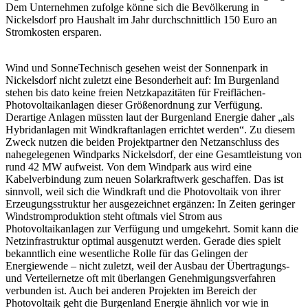
Dem Unternehmen zufolge könne sich die Bevölkerung in
Nickelsdorf pro Haushalt im Jahr durchschnittlich 150 Euro an
Stromkosten ersparen.
Wind und Sonne
Technisch gesehen weist der Sonnenpark in
Nickelsdorf nicht zuletzt eine Besonderheit auf: Im Burgenland
stehen bis dato keine freien Netzkapazitäten für Freiflächen-
Photovoltaikanlagen dieser Größenordnung zur Verfügung.
Derartige Anlagen müssten laut der Burgenland Energie daher „als
Hybridanlagen mit Windkraftanlagen errichtet werden“. Zu diesem
Zweck nutzen die beiden Projektpartner den Netzanschluss des
nahegelegenen Windparks Nickelsdorf, der eine Gesamtleistung von
rund 42 MW aufweist. Von dem Windpark aus wird eine
Kabelverbindung zum neuen Solarkraftwerk geschaffen. Das ist
sinnvoll, weil sich die Windkraft und die Photovoltaik von ihrer
Erzeugungsstruktur her ausgezeichnet ergänzen: In Zeiten geringer
Windstromproduktion steht oftmals viel Strom aus
Photovoltaikanlagen zur Verfügung und umgekehrt. Somit kann die
Netzinfrastruktur optimal ausgenutzt werden. Gerade dies spielt
bekanntlich eine wesentliche Rolle für das Gelingen der
Energiewende – nicht zuletzt, weil der Ausbau der Übertragungs-
und Verteilernetze oft mit überlangen Genehmigungsverfahren
verbunden ist. Auch bei anderen Projekten im Bereich der
Photovoltaik geht die Burgenland Energie ähnlich vor wie in