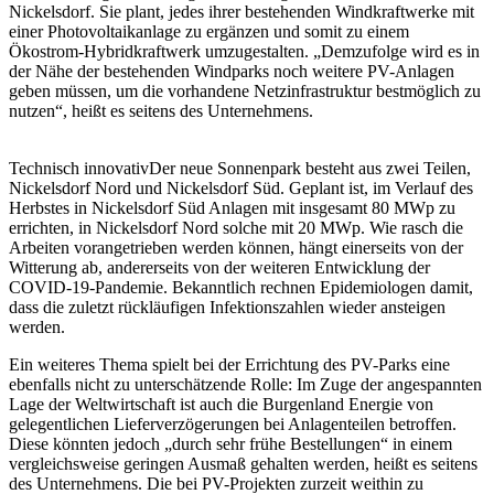
Nickelsdorf. Sie plant, jedes ihrer bestehenden Windkraftwerke mit
einer Photovoltaikanlage zu ergänzen und somit zu einem
Ökostrom-Hybridkraftwerk umzugestalten. „Demzufolge wird es in
der Nähe der bestehenden Windparks noch weitere PV-Anlagen
geben müssen, um die vorhandene Netzinfrastruktur bestmöglich zu
nutzen“, heißt es seitens des Unternehmens.
Technisch innovativ
Der neue Sonnenpark besteht aus zwei Teilen,
Nickelsdorf Nord und Nickelsdorf Süd. Geplant ist, im Verlauf des
Herbstes in Nickelsdorf Süd Anlagen mit insgesamt 80 MWp zu
errichten, in Nickelsdorf Nord solche mit 20 MWp. Wie rasch die
Arbeiten vorangetrieben werden können, hängt einerseits von der
Witterung ab, andererseits von der weiteren Entwicklung der
COVID-19-Pandemie. Bekanntlich rechnen Epidemiologen damit,
dass die zuletzt rückläufigen Infektionszahlen wieder ansteigen
werden.
Ein weiteres Thema spielt bei der Errichtung des PV-Parks eine
ebenfalls nicht zu unterschätzende Rolle: Im Zuge der angespannten
Lage der Weltwirtschaft ist auch die Burgenland Energie von
gelegentlichen Lieferverzögerungen bei Anlagenteilen betroffen.
Diese könnten jedoch „durch sehr frühe Bestellungen“ in einem
vergleichsweise geringen Ausmaß gehalten werden, heißt es seitens
des Unternehmens. Die bei PV-Projekten zurzeit weithin zu