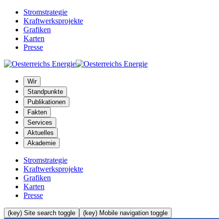
Stromstrategie
Kraftwerksprojekte
Grafiken
Karten
Presse
Wir
Standpunkte
Publikationen
Fakten
Services
Aktuelles
Akademie
Stromstrategie
Kraftwerksprojekte
Grafiken
Karten
Presse
(key) Site search toggle
(key) Mobile navigation toggle