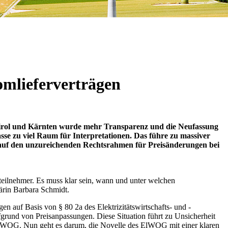
omlieferverträgen
irol und Kärnten wurde mehr Transparenz und die Neufassung
asse zu viel Raum für Interpretationen. Das führe zu massiver
ch auf den unzureichenden Rechtsrahmen für Preisänderungen bei
teilnehmer. Es muss klar sein, wann und unter welchen
tärin Barbara Schmidt.
 auf Basis von § 80 2a des Elektrizitätswirtschafts- und -
fgrund von Preisanpassungen. Diese Situation führt zu Unsicherheit
m ElWOG. Nun geht es darum, die Novelle des ElWOG mit einer klaren