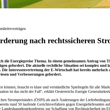
omlieferverträgen
rderung nach rechtssicheren Str
ch die Energiepreise Thema. In einem gemeinsamen Antrag von T
gen gefordert. Die aktuelle rechtliche Situation sei komplex und l
ng. Die Interessenvertretung der E-Wirtschaft hat bereits mehrfa
esen und Verbesserungen gefordert.
 können, braucht es klare und verständliche Spielregeln für alle Mark
tion ist das nicht der Fall“, erklärt Oesterreichs Energie Generalsekre
chen Strompreisindex (ÖSPI) als auch Änderungen der Lieferbedingungen
ereits rund 50 laufende Gerichtsverfahren gegen Energielieferanten au
e der Landeshauptleutekonferenz zur Schaffung von Rechtssicherheit i