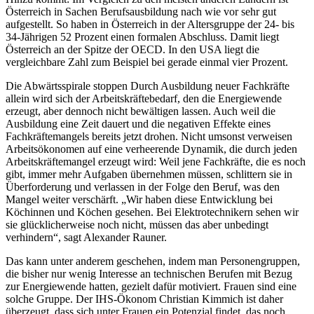
Österreich in Sachen Berufsausbildung nach wie vor sehr gut
aufgestellt. So haben in Österreich in der Altersgruppe der 24- bis
34-Jährigen 52 Prozent einen formalen Abschluss. Damit liegt
Österreich an der Spitze der OECD. In den USA liegt die
vergleichbare Zahl zum Beispiel bei gerade einmal vier Prozent.
Die Abwärtsspirale stoppen Durch Ausbildung neuer Fachkräfte
allein wird sich der Arbeitskräftebedarf, den die Energiewende
erzeugt, aber dennoch nicht bewältigen lassen. Auch weil die
Ausbildung eine Zeit dauert und die negativen Effekte eines
Fachkräftemangels bereits jetzt drohen. Nicht umsonst verweisen
Arbeitsökonomen auf eine verheerende Dynamik, die durch jeden
Arbeitskräftemangel erzeugt wird: Weil jene Fachkräfte, die es noch
gibt, immer mehr Aufgaben übernehmen müssen, schlittern sie in
Überforderung und verlassen in der Folge den Beruf, was den
Mangel weiter verschärft. „Wir haben diese Entwicklung bei
Köchinnen und Köchen gesehen. Bei Elektrotechnikern sehen wir
sie glücklicherweise noch nicht, müssen das aber unbedingt
verhindern“, sagt Alexander Rauner.
Das kann unter anderem geschehen, indem man Personengruppen,
die bisher nur wenig Interesse an technischen Berufen mit Bezug
zur Energiewende hatten, gezielt dafür motiviert. Frauen sind eine
solche Gruppe. Der IHS-Ökonom Christian Kimmich ist daher
überzeugt, dass sich unter Frauen ein Potenzial findet, das noch