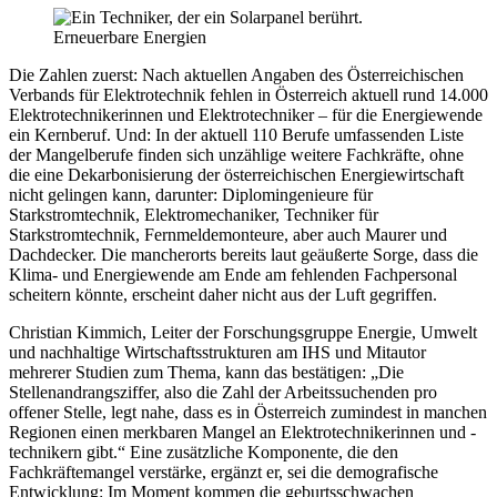
Die Zahlen zuerst: Nach aktuellen Angaben des Österreichischen
Verbands für Elektrotechnik fehlen in Österreich aktuell rund 14.000
Elektrotechnikerinnen und Elektrotechniker – für die Energiewende
ein Kernberuf. Und: In der aktuell 110 Berufe umfassenden Liste
der Mangelberufe finden sich unzählige weitere Fachkräfte, ohne
die eine Dekarbonisierung der österreichischen Energiewirtschaft
nicht gelingen kann, darunter: Diplomingenieure für
Starkstromtechnik, Elektromechaniker, Techniker für
Starkstromtechnik, Fernmeldemonteure, aber auch Maurer und
Dachdecker. Die mancherorts bereits laut geäußerte Sorge, dass die
Klima- und Energiewende am Ende am fehlenden Fachpersonal
scheitern könnte, erscheint daher nicht aus der Luft gegriffen.
Christian Kimmich, Leiter der Forschungsgruppe Energie, Umwelt
und nachhaltige Wirtschaftsstrukturen am IHS und Mitautor
mehrerer Studien zum Thema, kann das bestätigen: „Die
Stellenandrangsziffer, also die Zahl der Arbeitssuchenden pro
offener Stelle, legt nahe, dass es in Österreich zumindest in manchen
Regionen einen merkbaren Mangel an Elektrotechnikerinnen und -
technikern gibt.“ Eine zusätzliche Komponente, die den
Fachkräftemangel verstärke, ergänzt er, sei die demografische
Entwicklung: Im Moment kommen die geburtsschwachen