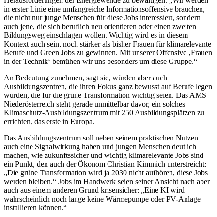
Herausforderungen der Energiewende zu bewältigen. „Wir werden
in erster Linie eine umfangreiche Informationsoffensive brauchen,
die nicht nur junge Menschen für diese Jobs interessiert, sondern
auch jene, die sich beruflich neu orientieren oder einen zweiten
Bildungsweg einschlagen wollen. Wichtig wird es in diesem
Kontext auch sein, noch stärker als bisher Frauen für klimarelevante
Berufe und Green Jobs zu gewinnen. Mit unserer Offensive ‚Frauen
in der Technik‘ bemühen wir uns besonders um diese Gruppe.“
An Bedeutung zunehmen, sagt sie, würden aber auch
Ausbildungszentren, die ihren Fokus ganz bewusst auf Berufe legen
würden, die für die grüne Transformation wichtig seien. Das AMS
Niederösterreich steht gerade unmittelbar davor, ein solches
Klimaschutz-Ausbildungszentrum mit 250 Ausbildungsplätzen zu
errichten, das erste in Europa.
Das Ausbildungszentrum soll neben seinem praktischen Nutzen
auch eine Signalwirkung haben und jungen Menschen deutlich
machen, wie zukunftssicher und wichtig klimarelevante Jobs sind –
ein Punkt, den auch der Ökonom Christian Kimmich unterstreicht:
„Die grüne Transformation wird ja 2030 nicht aufhören, diese Jobs
werden bleiben.“ Jobs im Handwerk seien seiner Ansicht nach aber
auch aus einem anderen Grund krisensicher: „Eine KI wird
wahrscheinlich noch lange keine Wärmepumpe oder PV-Anlage
installieren können.“