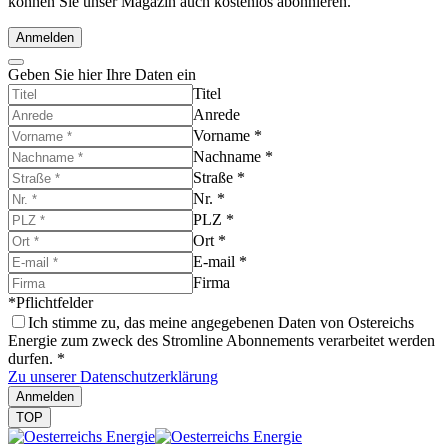
können Sie unser Magazin auch kostenlos abonnieren.
Anmelden
Geben Sie hier Ihre Daten ein
Titel
Anrede
Vorname
*
Nachname
*
Straße
*
Nr.
*
PLZ
*
Ort
*
E-mail
*
Firma
*Pflichtfelder
Ich stimme zu, das meine angegebenen Daten von Ostereichs
Energie zum zweck des Stromline Abonnements verarbeitet werden
durfen.
*
Zu unserer Datenschutzerklärung
Anmelden
TOP