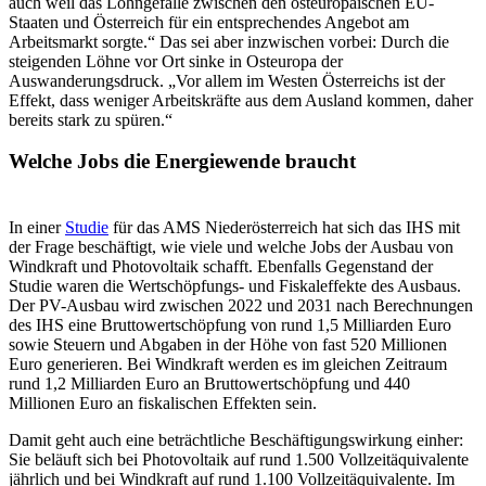
auch weil das Lohngefälle zwischen den osteuropäischen EU-
Staaten und Österreich für ein entsprechendes Angebot am
Arbeitsmarkt sorgte.“ Das sei aber inzwischen vorbei: Durch die
steigenden Löhne vor Ort sinke in Osteuropa der
Auswanderungsdruck. „Vor allem im Westen Österreichs ist der
Effekt, dass weniger Arbeitskräfte aus dem Ausland kommen, daher
bereits stark zu spüren.“
Welche Jobs die Energiewende braucht
In einer
Studie
für das AMS Nieder­österreich hat sich das IHS mit
der Frage beschäftigt, wie viele und welche Jobs der Ausbau von
Windkraft und Photovoltaik schafft. Ebenfalls Gegenstand der
Studie waren die Wertschöpfungs- und Fiskaleffekte des Ausbaus.
Der PV-Ausbau wird zwischen 2022 und 2031 nach Berechnungen
des IHS eine Bruttowertschöpfung von rund 1,5 Milliarden Euro
sowie Steuern und Abgaben in der Höhe von fast 520 Millionen
Euro generieren. Bei Windkraft werden es im gleichen Zeitraum
rund 1,2 Milliarden Euro an Bruttowertschöpfung und 440
Millionen Euro an fiskalischen Effekten sein.
Damit geht auch eine beträchtliche Beschäftigungswirkung einher:
Sie beläuft sich bei Photovoltaik auf rund 1.500 Vollzeitäquivalente
jährlich und bei Windkraft auf rund 1.100 Vollzeitäquivalente. Im