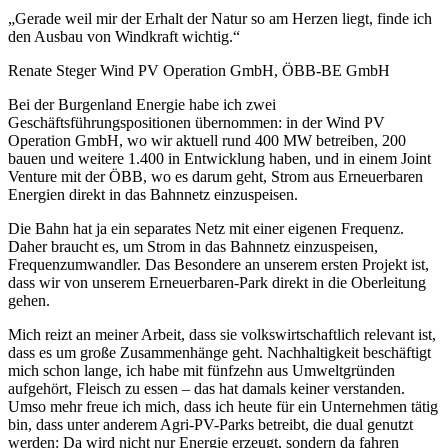
„Gerade weil mir der Erhalt der Natur so am Herzen liegt, finde ich
den Ausbau von Windkraft wichtig.“
Renate Steger
Wind PV Operation GmbH, ÖBB-BE GmbH
Bei der Burgenland Energie habe ich zwei
Geschäftsführungspositionen übernommen: in der Wind PV
Operation GmbH, wo wir aktuell rund 400 MW betreiben, 200
bauen und weitere 1.400 in Entwicklung haben, und in einem Joint
Venture mit der ÖBB, wo es darum geht, Strom aus Erneuerbaren
Energien direkt in das Bahnnetz einzuspeisen.
Die Bahn hat ja ein separates Netz mit einer eigenen Frequenz.
Daher braucht es, um Strom in das Bahnnetz einzuspeisen,
Frequenzumwandler. Das Besondere an unserem ersten Projekt ist,
dass wir von unserem Erneuerbaren-Park direkt in die Oberleitung
gehen.
Mich reizt an meiner Arbeit, dass sie volkswirtschaftlich relevant ist,
dass es um große Zusammenhänge geht. Nachhaltigkeit beschäftigt
mich schon lange, ich habe mit fünfzehn aus Umweltgründen
aufgehört, Fleisch zu essen – das hat damals keiner verstanden.
Umso mehr freue ich mich, dass ich heute für ein Unternehmen tätig
bin, dass unter anderem Agri-PV-Parks betreibt, die dual genutzt
werden: Da wird nicht nur Energie erzeugt, sondern da fahren