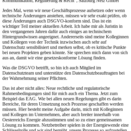
Kommunikation, Regulierung & Recht“, Salzburg Netz GmbH
Jedes Mal, wenn wir neue Geschäftsprozesse aufsetzen oder wenn
technische Änderungen anstehen, müssen wir sehr exakt prüfen, ob
diese Änderungen auch DSGVO-konform sind. Das ist ein
wichtiger Teil meiner aktuellen Arbeit. Ich habe mir als Juristin in
den vergangenen Jahren dafür auch einiges an technischem
Hintergrundwissen angeeignet. Andererseits sind meine Kolleginnen
und Kollegen von der Technik inzwischen auch sehr auf
Datenschutz sensibilisiert und merken selbst, ob es kritische Punkte
bei neuen Projekten geben könnte. Sie sprechen mich dann von sich
aus an, damit wir eine gesetzeskonforme Lösung finden.
Was die DSGVO betrifft, so bin ich auch Mitglied im
Datenschutzteam und unterstütze den Datenschutzbeauftragten bei
der Wahrnehmung seiner Pflichten.
Das ist aber nicht alles: Neue rechtliche und regulatorische
Rahmenbedingungen sind für mich auch ein Thema. Jetzt zum
Beispiel das EAG. Wie bei allen neuen Regelungen gibt es darin
Bereiche, für deren Umsetzung noch Prozesse geschaffen werden
müssen. Hier besteht meine Aufgabe darin, mich mit Kolleginnen
und Kollegen im Unternehmen, aber auch breiter innerhalb von
Oesterreichs Energie abzustimmen und so zu einer gemeinsamen
Lösung zu kommen. Netzbetreiber spielen in der Energiewende eine
Schlüsselrolle und wir sind bemüht, unsere Prozesse so aufzustellen,