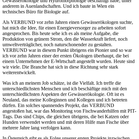
Gewässerökologie und Hydromorphologie beschäftigt habe, unter
anderem in Auenlandschaften. Und ich baute in Wien ein
technisches Büro für Biologie auf.
Als VERBUND vor zehn Jahren einen Gewässerökologen suchte,
hat mich die Idee, für einen Energieversorger zu arbeiten sofort
angesprochen. Bis heute sehe ich es als meine Aufgabe, die
Produktion von grünem Strom, den die Wasserkraft liefert, noch
umweltverträglicher, noch naturschonender zu gestalten.
VERBUND war in diesem Punkt übrigens ein Pionier und so war
ich vor zehn Jahren einer der ersten Ökologen überhaupt, die bei
einem Unternehmen der E-Wirtschaft angestellt wurden. Heute sind
wir viele. Die Branche hat sich in diese Richtung sehr stark
weiterentwickelt.
Was ich an meinem Job schätze, ist die Vielfalt. Ich treffe die
unterschiedlichsten Menschen und ich beschäftige mich mit den
unterschiedlichsten Aspekten der Gewässerökologie. Oft ist es
Neuland, das meine Kolleginnen und Kollegen und ich betreten
dürfen. Ein solches spannendes Projekt, das VERBUND
angestoßen hat, war das Monitoring von Fischwanderhilfen mit PIT-
Tags. Das sind Chips, die gleichen übrigens, die bei Katzen oder
Hunden verwendet werden und mit deren Hilfe man Fische über
mehrere Jahre lang verfolgen kann.
In Österreich gibt es als Folge unserer ersten Projekte inzwischen