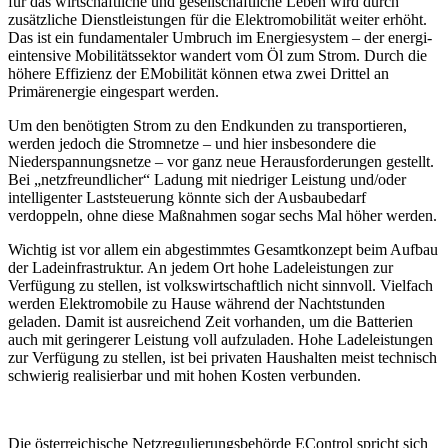
für das wirtschaftliche und gesellschaftliche Leben wird durch
zusätzliche Dienstleis­tungen für die Elektromobilität weiter erhöht.
Das ist ein fundamentaler Umbruch im Energiesystem – der energi­
eintensive Mobilitätssektor wandert vom Öl zum Strom. Durch die
höhere Effizienz der E­Mobilität können etwa zwei Drittel an
Primärenergie eingespart werden.
Um den benötigten Strom zu den Endkunden zu transpor­tieren,
werden jedoch die Stromnetze – und hier insbeson­dere die
Niederspannungsnetze – vor ganz neue Heraus­forderungen gestellt.
Bei „netzfreundlicher“ Ladung mit niedriger Leistung und/oder
intelligenter Laststeuerung könnte sich der Ausbaubedarf
verdoppeln, ohne diese Maßnahmen sogar sechs Mal höher werden.
Wichtig ist vor allem ein abgestimmtes Gesamtkonzept beim Aufbau
der Ladeinfrastruktur. An jedem Ort hohe Ladeleistungen zur
Verfügung zu stellen, ist volkswirt­schaftlich nicht sinnvoll. Vielfach
werden Elektromobile zu Hause während der Nachtstunden
geladen. Damit ist ausreichend Zeit vorhanden, um die Batterien
auch mit geringerer Leistung voll aufzuladen. Hohe Ladeleistungen
zur Verfügung zu stellen, ist bei privaten Haushalten meist technisch
schwierig realisierbar und mit hohen Kosten verbunden.
Die österreichische Netzregulierungsbehörde E­Control spricht sich