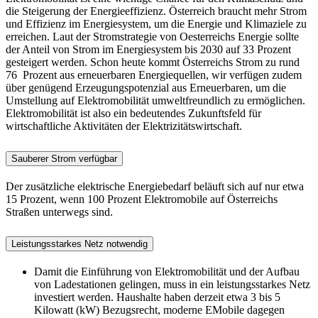
die Steigerung der Energieeffizienz. Öster­reich braucht mehr Strom
und Effizienz im Energiesys­tem, um die Energie­ und Klimaziele zu
erreichen. Laut der Stromstrategie von Oesterreichs Energie sollte
der Anteil von Strom im Energiesystem bis 2030 auf 33 Prozent
gesteigert werden. Schon heute kommt Österreichs Strom zu rund
76 Prozent aus erneuerba­ren Energiequellen, wir verfügen zudem
über genü­gend Erzeugungspotenzial aus Erneuerbaren, um die
Umstellung auf Elektromobilität umweltfreundlich zu ermöglichen.
Elektromobilität ist also ein bedeuten­des Zukunftsfeld für
wirtschaftliche Aktivitäten der Elektrizitätswirtschaft.
Sauberer Strom verfügbar
Der zusätzliche elektrische Energiebedarf beläuft sich auf nur etwa
15 Prozent, wenn 100 Prozent Elektro­mobile auf Österreichs
Straßen unterwegs sind.
Leistungsstarkes Netz notwendig
Damit die Einführung von Elektromobilität und der Aufbau
von Ladestationen gelingen, muss in ein leis­tungsstarkes Netz
investiert werden. Haushalte haben derzeit etwa 3 bis 5
Kilowatt (kW) Bezugsrecht, moderne E­Mobile dagegen