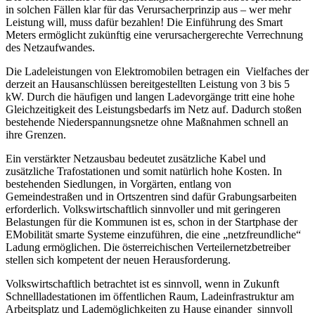
in solchen Fällen klar für das Verursacherprin­zip aus – wer mehr
Leistung will, muss dafür bezahlen! Die Einführung des Smart
Meters ermöglicht zukünftig eine verursachergerechte Verrechnung
des Netzaufwandes.
Die Ladeleistungen von Elektromobilen betragen ein Vielfaches der
derzeit an Hausanschlüssen bereitgestellten Leistung von 3 bis 5
kW. Durch die häufigen und langen Ladevorgänge tritt eine hohe
Gleichzeitigkeit des Leis­tungsbedarfs im Netz auf. Dadurch stoßen
bestehende Niederspannungsnetze ohne Maßnahmen schnell an
ihre Grenzen.
Ein verstärkter Netzausbau bedeutet zusätzliche Kabel und
zusätzliche Trafostationen und somit natürlich hohe Kosten. In
bestehenden Siedlungen, in Vorgärten, entlang von
Gemeindestraßen und in Ortszentren sind dafür Gra­bungsarbeiten
erforderlich. Volkswirtschaftlich sinnvoller und mit geringeren
Belastungen für die Kommunen ist es, schon in der Startphase der
E­Mobilität smarte Systeme einzuführen, die eine „netzfreundliche“
Ladung ermögli­chen. Die österreichischen Verteilernetzbetreiber
stellen sich kompetent der neuen Herausforderung.
Volkswirtschaftlich betrachtet ist es sinnvoll, wenn in Zukunft
Schnellladestationen im öffentlichen Raum, Ladeinfrastruktur am
Arbeitsplatz und Lademöglichkeiten zu Hause einander sinnvoll