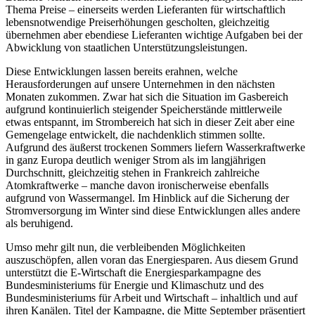
Thema Preise – einerseits werden Lieferanten für wirtschaftlich
lebensnotwendige Preiserhöhungen gescholten, gleichzeitig
übernehmen aber ebendiese Lieferanten wichtige Aufgaben bei der
Abwicklung von staatlichen Unterstützungsleistungen.
Diese Entwicklungen lassen bereits erahnen, welche
Herausforderungen auf unsere Unternehmen in den nächsten
Monaten zukommen. Zwar hat sich die Situation im Gasbereich
aufgrund kontinuierlich steigender Speicherstände mittlerweile
etwas entspannt, im Strombereich hat sich in dieser Zeit aber eine
Gemengelage entwickelt, die nachdenklich stimmen sollte.
Aufgrund des äußerst trockenen Sommers liefern Wasserkraftwerke
in ganz Europa deutlich weniger Strom als im langjährigen
Durchschnitt, gleichzeitig stehen in Frankreich zahl­reiche
Atomkraftwerke – manche davon ironischerweise ebenfalls
aufgrund von Wassermangel. Im Hinblick auf die Sicherung der
Stromversorgung im Winter sind diese Entwicklungen alles andere
als beruhigend.
Umso mehr gilt nun, die verbleibenden Möglichkeiten
auszuschöpfen, allen voran das Energiesparen. Aus diesem Grund
unterstützt die E-Wirtschaft die Energie­spar­kampagne des
Bundesministeriums für Energie und Klimaschutz und des
Bundesministeriums für Arbeit und Wirtschaft – inhaltlich und auf
ihren Kanälen. Titel der Kampagne, die Mitte September präsentiert