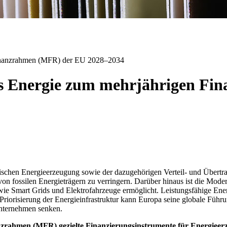
 Finanzrahmen (MFR) der EU 2028–2034
chs Energie zum mehrjährigen F
ischen Energieerzeugung sowie der dazugehörigen Verteil- und Übertragun
on fossilen Energieträgern zu verringern. Darüber hinaus ist die Moder
n wie Smart Grids und Elektrofahrzeuge ermöglicht. Leistungsfähige En
Priorisierung der Energieinfrastruktur kann Europa seine globale Führ
 Unternehmen senken.
zrahmen (MFR) gezielte Finanzierungsinstrumente für Energieerz