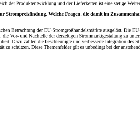
eich der Produktentwicklung und der Lieferketten ist eine stetige Weit
ur Strompreisfindung. Welche Fragen, die damit im Zusammenhang
tischen Betrachtung der EU-Stromgroßhandelsmärkte ausgelöst. Die E
t, die Vor- und Nachteile der derzeitigen Strommarkt­gestaltung zu un
iert. Dazu zählen die beschleunigte und verbesserte Integration des 
tät zu schützen. Diese Themenfelder gilt es unbedingt bei der ansteh