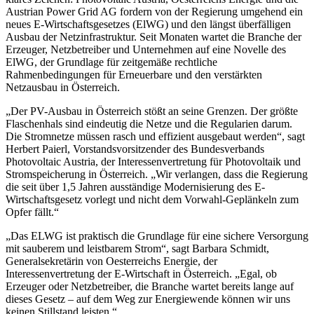
Austrian Power Grid AG fordern von der Regierung umgehend ein
neues E-Wirtschaftsgesetzes (ElWG) und den längst überfälligen
Ausbau der Netzinfrastruktur. Seit Monaten wartet die Branche der
Erzeuger, Netzbetreiber und Unternehmen auf eine Novelle des
ElWG, der Grundlage für zeitgemäße rechtliche
Rahmenbedingungen für Erneuerbare und den verstärkten
Netzausbau in Österreich.
„Der PV-Ausbau in Österreich stößt an seine Grenzen. Der größte
Flaschenhals sind eindeutig die Netze und die Regularien darum.
Die Stromnetze müssen rasch und effizient ausgebaut werden“, sagt
Herbert Paierl, Vorstandsvorsitzender des Bundesverbands
Photovoltaic Austria, der Interessenvertretung für Photovoltaik und
Stromspeicherung in Österreich. „Wir verlangen, dass die Regierung
die seit über 1,5 Jahren ausständige Modernisierung des E-
Wirtschaftsgesetz vorlegt und nicht dem Vorwahl-Geplänkeln zum
Opfer fällt.“
„Das ELWG ist praktisch die Grundlage für eine sichere Versorgung
mit sauberem und leistbarem Strom“, sagt Barbara Schmidt,
Generalsekretärin von Oesterreichs Energie, der
Interessenvertretung der E-Wirtschaft in Österreich. „Egal, ob
Erzeuger oder Netzbetreiber, die Branche wartet bereits lange auf
dieses Gesetz – auf dem Weg zur Energiewende können wir uns
keinen Stillstand leisten.“