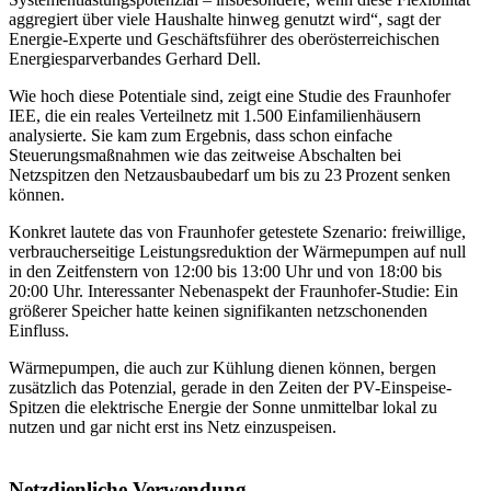
aggregiert über viele Haushalte hinweg genutzt wird“, sagt der
Energie-Experte und Geschäftsführer des oberösterreichischen
Energiesparverbandes Gerhard Dell.
Wie hoch diese Potentiale sind, zeigt eine Studie des Fraunhofer
IEE, die ein reales Verteilnetz mit 1.500 Einfamilienhäusern
analysierte. Sie kam zum Ergebnis, dass schon einfache
Steuerungsmaßnahmen wie das zeitweise Abschalten bei
Netzspitzen den Netzausbaubedarf um bis zu 23 Prozent senken
können.
Konkret lautete das von Fraunhofer getestete Szenario: freiwillige,
verbraucherseitige Leistungsreduktion der Wärmepumpen auf null
in den Zeitfenstern von 12:00 bis 13:00 Uhr und von 18:00 bis
20:00 Uhr. Interessanter Nebenaspekt der Fraunhofer-Studie: Ein
größerer Speicher hatte keinen signifikanten netzschonenden
Einfluss.
Wärmepumpen, die auch zur Kühlung dienen können, bergen
zusätzlich das Potenzial, gerade in den Zeiten der PV-Einspeise-
Spitzen die elektrische Energie der Sonne unmittelbar lokal zu
nutzen und gar nicht erst ins Netz einzuspeisen.
Netzdienliche Verwendung