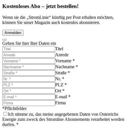
Kostenloses Abo – jetzt bestellen!
Wenn sie die „StromLinie“ künftig per Post erhalten möchten,
können Sie unser Magazin auch kostenlos abonnieren.
Anmelden
Geben Sie hier Ihre Daten ein
Titel
Anrede
Vorname
*
Nachname
*
Straße
*
Nr.
*
PLZ
*
Ort
*
E-mail
*
Firma
*Pflichtfelder
Ich stimme zu, das meine angegebenen Daten von Ostereichs
Energie zum zweck des Stromline Abonnements verarbeitet werden
durfen.
*