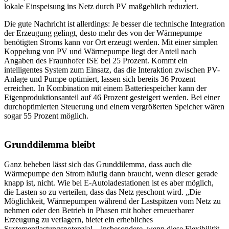
lokale Einspeisung ins Netz durch PV maßgeblich reduziert.
Die gute Nachricht ist allerdings: Je besser die technische Integration
der Erzeugung gelingt, desto mehr des von der Wärmepumpe
benötigten Stroms kann vor Ort erzeugt werden. Mit einer simplen
Koppelung von PV und Wärmepumpe liegt der Anteil nach
Angaben des Fraunhofer ISE bei 25 Prozent. Kommt ein
intelligentes System zum Einsatz, das die Interaktion zwischen PV-
Anlage und Pumpe optimiert, lassen sich bereits 36 Prozent
erreichen. In Kombination mit einem Batteriespeicher kann der
Eigenproduktionsanteil auf 46 Prozent gesteigert werden. Bei einer
durchoptimierten Steuerung und einem vergrößerten Speicher wären
sogar 55 Prozent möglich.
Grunddilemma bleibt
Ganz beheben lässt sich das Grunddilemma, dass auch die
Wärmepumpe den Strom häufig dann braucht, wenn dieser gerade
knapp ist, nicht. Wie bei E-Autoladestationen ist es aber möglich,
die Lasten so zu verteilen, dass das Netz geschont wird. „Die
Möglichkeit, Wärmepumpen während der Lastspitzen vom Netz zu
nehmen oder den Betrieb in Phasen mit hoher erneuerbarer
Erzeugung zu verlagern, bietet ein erhebliches
Systementlastungspotenzial – insbesondere, wenn diese Flexibilität