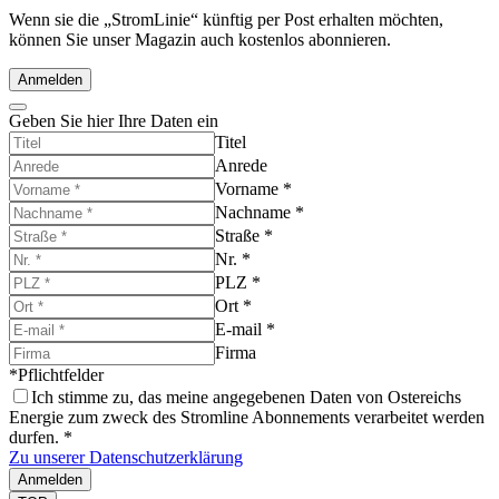
Wenn sie die „StromLinie“ künftig per Post erhalten möchten,
können Sie unser Magazin auch kostenlos abonnieren.
Anmelden
Geben Sie hier Ihre Daten ein
Titel
Anrede
Vorname
*
Nachname
*
Straße
*
Nr.
*
PLZ
*
Ort
*
E-mail
*
Firma
*Pflichtfelder
Ich stimme zu, das meine angegebenen Daten von Ostereichs
Energie zum zweck des Stromline Abonnements verarbeitet werden
durfen.
*
Zu unserer Datenschutzerklärung
Anmelden