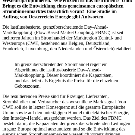
Westeuropa optimieren. Wie effizient ist das Instrument? Und:
Bringt es die Entwicklung eines gemeinsamen europäischen
Strombinnenmarktes tatsächlich voran? Eine Studie im
Auftrag von Oesterreichs Energie gibt Antworten.
Die lastflussbasierte, grenzüberschreitende Day-Ahead-
Marktkopplung (Flow-Based Market Coupling, FBMC) ist seit
mehreren Jahren im Stromhandel der Marktregion Zentral- und
Westeuropa (CWE, bestehend aus Belgien, Deutschland,
Frankreich, Luxemburg, den Niederlanden und Österreich) etabliert.
Im grenzüberschreitenden Stromhandel regelt ein
Algorithmus die lastﬂussbasierte Day-Ahead-
Marktkopplung. Dieser koordiniert die Kapazitäten,
und das liefert als Ergebnis die Preise für die einzelnen
Gebotszonen.
Die resultierenden Preise sind für Erzeuger, Lieferanten,
Stromhändler und Verbraucher das wesentliche Marktsignal. Von
CWE soll sie in letzter Konsequenz auf die gesamte Europäische
Union sowie auf den untertägigen Handel mit elektrischer Energie,
den Intraday-Handel, ausgedehnt werden. Das Ziel des FBMC
besteht darin, die Kapazitäten der grenzüberschreitenden Leitungen
in ganz Europa optimal auszunutzen und so die Entwicklung des
europäischen Strombinnenmarktes wesentlich voranzubringen.