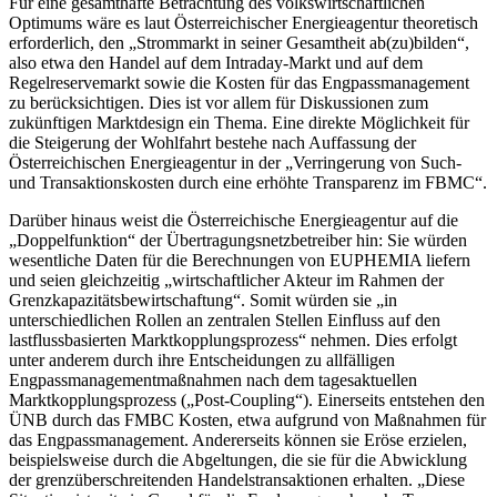
Für eine gesamthafte Betrachtung des volkswirtschaftlichen
Optimums wäre es laut Österreichischer Energieagentur theoretisch
erforderlich, den „Strommarkt in seiner Gesamtheit ab(zu)bilden“,
also etwa den Handel auf dem Intraday-Markt und auf dem
Regelreservemarkt sowie die Kosten für das Engpassmanagement
zu berücksichtigen. Dies ist vor allem für Diskussionen zum
zukünftigen Marktdesign ein Thema. Eine direkte Möglichkeit für
die Steigerung der Wohlfahrt bestehe nach Auffassung der
Österreichischen Energieagentur in der „Verringerung von Such-
und Transaktionskosten durch eine erhöhte Transparenz im FBMC“.
Darüber hinaus weist die Österreichische Energieagentur auf die
„Doppelfunktion“ der Übertragungsnetzbetreiber hin: Sie würden
wesentliche Daten für die Berechnungen von EUPHEMIA liefern
und seien gleichzeitig „wirtschaftlicher Akteur im Rahmen der
Grenzkapazitätsbewirtschaftung“. Somit würden sie „in
unterschiedlichen Rollen an zentralen Stellen Einfluss auf den
lastflussbasierten Marktkopplungsprozess“ nehmen. Dies erfolgt
unter anderem durch ihre Entscheidungen zu allfälligen
Engpassmanagementmaßnahmen nach dem tagesaktuellen
Marktkopplungsprozess („Post-Coupling“). Einerseits entstehen den
ÜNB durch das FMBC Kosten, etwa aufgrund von Maßnahmen für
das Engpassmanagement. Andererseits können sie Eröse erzielen,
beispielsweise durch die Abgeltungen, die sie für die Abwicklung
der grenzüberschreitenden Handelstransaktionen erhalten. „Diese