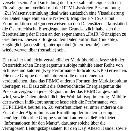
versehen sein. Zur Darstellung der Prozessabläufe eigne sich ein
Flussdiagramm, verlinkt mit der HTML-basierten Beschreibung.
„Zur Wissensvermittlung ideal wäre zusätzlich eine Visualisierung
der Daten angelehnt an die Network-Map der ENTSO-E mit
Zoomfunktion und Querverweisen zu den Datensätzen“, konstatiert
die Österreichische Energieagentur. Grundsätzlich habe sich die
Bereitstellung der Daten an den sogenannten „FAIR“-Prinzipien zu
orientieren. Diesen zufolge sollten Daten auffindbar (findable),
zugänglich (accessible), interoperabel (interoperable) sowie
wiederverwendbar (reusable) sein.
Ein rascher und leicht verständlicher Marktüberblick lasse sich der
Österreichischen Energieagentur zufolge mithilfe einer Reihe von
Schlüsselindikatoren (Key Performance Indicators, KPIs) erreichen.
Die erste Gruppe der Indikatoren sollte dazu dienen zu
verdeutlichen, dass das FBMC anderen Formen der Marktkopplung
überlegen sei. Dazu zählt die Österreichische Energieagentur die
Preiskonvergenz in jener Region, in der das FBMC angewandt
wird, sowie Daten hinsichtlich der Wohlfahrtsoptimierung. Mithilfe
der zweiten Indikatorengruppe lasse sich die Performance von
EUPHEMIA beurteilen. Zu veröffentlichen sei unter anderem die
Zeit, die der Algorithmus zur Ermittlung der finalen Lösung
benötige. Die dritte Gruppe von Indikatoren schließlich bietet
„Informationen für den Markt“, darunter solche über die
verfügbaren Leitungskapazitäten für den Day-Ahead-Handel sowie