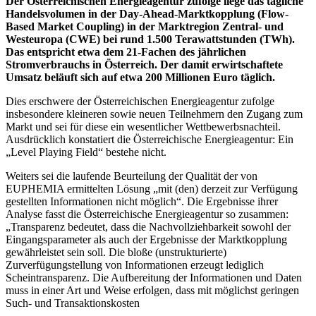
Der Österreichischen Energieagentur zufolge liege das tägliche
Handelsvolumen in der Day-Ahead-Marktkopplung (Flow-
Based Market Coupling) in der Marktregion Zentral- und
Westeuropa (CWE) bei rund 1.500 Terawattstunden (TWh).
Das entspricht etwa dem 21-Fachen des jährlichen
Stromverbrauchs in Österreich. Der damit erwirtschaftete
Umsatz beläuft sich auf etwa 200 Millionen Euro täglich.
Dies erschwere der Österreichischen Energieagentur zufolge
insbesondere kleineren sowie neuen Teilnehmern den Zugang zum
Markt und sei für diese ein wesentlicher Wettbewerbsnachteil.
Ausdrücklich konstatiert die Österreichische Energieagentur: Ein
„Level Playing Field“ bestehe nicht.
Weiters sei die laufende Beurteilung der Qualität der von
EUPHEMIA ermittelten Lösung „mit (den) derzeit zur Verfügung
gestellten Informationen nicht möglich“. Die Ergebnisse ihrer
Analyse fasst die Österreichische Energieagentur so zusammen:
„Transparenz bedeutet, dass die Nachvollziehbarkeit sowohl der
Eingangsparameter als auch der Ergebnisse der Marktkopplung
gewährleistet sein soll. Die bloße (unstrukturierte)
Zurverfügungstellung von Informationen erzeugt lediglich
Scheintransparenz. Die Aufbereitung der Informationen und Daten
muss in einer Art und Weise erfolgen, dass mit möglichst geringen
Such- und Transaktionskosten