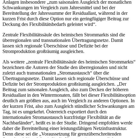
Anlagen insbesondere „zum saisonalen Ausgleich der monatlichen
Schwankungen im Vergleich zum Jahresmittel und bei der
Bereitstellung der Jahressumme der Residuallast, während in der
kurzen Frist durch diese Option nur ein geringfügiger Beitrag zur
Deckung des Flexibilitätsbedarfs geleistet wird“.
Zentrale Flexibilitätssäule des heimischen Strommarkts sind die
überregionalen und transnationalen Übertragungsnetze. Damit
lassen sich regionale Überschüsse und Defizite bei der
Stromproduktion großräumig ausgleichen.
Als weitere „zentrale Flexibilitätssäule des heimischen Strommarkts“
bezeichnen die Autoren der Studie den überregionalen und nicht
zuletzt auch transnationalen „Stromaustausch“ über die
Übertragungsnetze. Damit lassen sich regionale Überschüsse und
Defizite bei der Stromproduktion großräumig ausgleichen. „Der
Beitrag zum saisonalen Ausgleich, also zum Decken der höheren
Residuallast in den Wintermonaten, fällt bei dieser Flexibilitätsoption
deutlich am größten aus, auch im Vergleich zu anderen Optionen. In
der kurzen Frist, also zum Ausgleich stündlicher Schwankungen am
Tag, ist es umgekehrt. Österreich exportiert durch den
internationalen Stromaustausch kurzfristige Flexibilität an die
Nachbarländer“, heißt es in der Studie. Dringend empfohlen werde
daher die Bereitstellung einer leistungsfähigen Netzinfrastruktur.
Denn diese sei die „Voraussetzung für grenzüberschreitenden