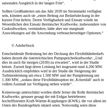
saisonalen Ausgleich in der langen Frist“.
Sollten Großbatterien um das Jahr 2030 im Strommarkt verfügbar
sein, könnten auch sie „einen Beitrag zur Bedarfsdeckung in der
kurzen Frist liefern. Deren Verfügbarkeit und Einsatz würde im
Wesentlichen den Einsatz thermischer Kraftwerke, insbesondere von
Gaskraftwerken, vermindern, hätte aber nur marginale
Auswirkungen auf die Anwendung verbraucherseitiger Optionen.“
© AdobeStock
Entscheidende Bedeutung bei der Deckung des Flexibilitätsbedarfs
haben derzeit die österreichischen Pumpspeicherkraftwerke: „Und
dies ist auch für morgen (2030) zu erwarten“, wird in der Studie
betont. Zurzeit liegt deren Leistung bei insgesamt rund 4.200 MW.
Ausdrücklich empfohlen wird in der Studie die Steigerung der
Turbinenleistung um etwa 1.500 MW und der Pumpleistung um
1.300 MW, „sodass diese Flexibilitätsoption im ‚Krisenfall‘ auch in
vollem Ausmaß zur Verfügung stehen würde“.
Keineswegs unterschätzt werden dürfe ferner die Rolle thermischer
Kraftwerke, genauer gesagt der mit Erdgas betriebenen
hocheffizienten Kraft-Wärme-Kopplungen (KWK), die vor allem im
Osten des Bundesgebiets situiert seien. Notwendig seien diese