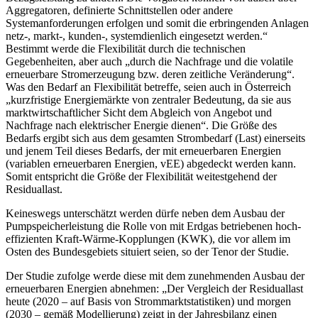
Aggregatoren, definierte Schnittstellen oder andere
Systemanforderungen erfolgen und somit die erbringenden Anlagen
netz-, markt-, kunden-, systemdienlich eingesetzt werden.“
Bestimmt werde die Flexibilität durch die technischen
Gegebenheiten, aber auch „durch die Nachfrage und die volatile
erneuerbare Stromerzeugung bzw. deren zeitliche Veränderung“.
Was den Bedarf an Flexibilität betreffe, seien auch in Österreich
„kurzfristige Energiemärkte von zentraler Bedeutung, da sie aus
marktwirtschaftlicher Sicht dem Abgleich von Angebot und
Nachfrage nach elektrischer Energie dienen“. Die Größe des
Bedarfs ergibt sich aus dem gesamten Strombedarf (Last) einerseits
und jenem Teil dieses Bedarfs, der mit erneuerbaren Energien
(variablen erneuerbaren Energien, vEE) abgedeckt werden kann.
Somit entspricht die Größe der Flexibilität weitestgehend der
Residuallast.
Keineswegs unterschätzt werden dürfe neben dem Ausbau der
Pump­speicherleistung die Rolle von mit Erdgas betriebenen hoch­
effizienten Kraft-Wärme-Kopplungen (KWK), die vor allem im
Osten des Bundesgebiets situiert seien, so der Tenor der Studie.
Der Studie zufolge werde diese mit dem zunehmenden Ausbau der
erneuerbaren Energien abnehmen: „Der Vergleich der Residuallast
heute (2020 – auf Basis von Strommarktstatistiken) und morgen
(2030 – gemäß Modellierung) zeigt in der Jahresbilanz einen