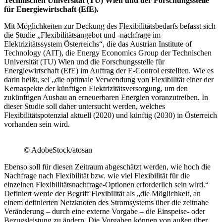
Technischen Universität (TU) Wien und der Forschungsstelle
für Energiewirtschaft (EfE).
Mit Möglichkeiten zur Deckung des Flexibilitätsbedarfs befasst sich
die Studie „Flexibilitätsangebot und -nachfrage im
Elektrizitätssystem Österreichs“, die das Austrian Institute of
Technology (AIT), die Energy Economics Group der Technischen
Universität (TU) Wien und die Forschungsstelle für
Energiewirtschaft (EfE) im Auftrag der E-Control erstellten. Wie es
darin heißt, sei „die optimale Verwendung von Flexibilität einer der
Kernaspekte der künftigen Elektrizitätsversorgung, um den
zukünftigen Ausbau an erneuerbaren Energien voranzutreiben. In
dieser Studie soll daher untersucht werden, welches
Flexibilitätspotenzial aktuell (2020) und künftig (2030) in Österreich
vorhanden sein wird.
© AdobeStock/atosan
Ebenso soll für diesen Zeitraum abgeschätzt werden, wie hoch die
Nachfrage nach Flexibilität bzw. wie viel Flexibilität für die
einzelnen Flexibilitätsnachfrage-Optionen erforderlich sein wird.“
Definiert werde der Begriff Flexibilität als „die Möglichkeit, an
einem definierten Netzknoten des Stromsystems über die zeitnahe
Veränderung – durch eine externe Vorgabe – die Einspeise- oder
Bezugsleistung zu ändern. Die Vorgaben können von außen über