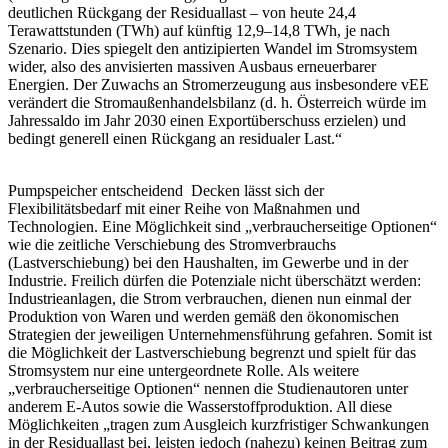
deutlichen Rückgang der Residuallast – von heute 24,4
Terawattstunden (TWh) auf künftig 12,9–14,8 TWh, je nach
Szenario. Dies spiegelt den antizipierten Wandel im Stromsystem
wider, also des anvisierten massiven Ausbaus erneuerbarer
Energien. Der Zuwachs an Stromerzeugung aus insbesondere vEE
verändert die Stromaußenhandelsbilanz (d. h. Österreich würde im
Jahressaldo im Jahr 2030 einen Exportüberschuss erzielen) und
bedingt generell einen Rückgang an residualer Last.“
Pumpspeicher entscheidend
Decken lässt sich der
Flexibilitätsbedarf mit einer Reihe von Maßnahmen und
Technologien. Eine Möglichkeit sind „verbraucherseitige Optionen“
wie die zeitliche Verschiebung des Stromverbrauchs
(Lastverschiebung) bei den Haushalten, im Gewerbe und in der
Industrie. Freilich dürfen die Potenziale nicht überschätzt werden:
Industrieanlagen, die Strom verbrauchen, dienen nun einmal der
Produktion von Waren und werden gemäß den ökonomischen
Strategien der jeweiligen Unternehmensführung gefahren. Somit ist
die Möglichkeit der Lastverschiebung begrenzt und spielt für das
Stromsystem nur eine untergeordnete Rolle. Als weitere
„verbraucherseitige Optionen“ nennen die Studienautoren unter
anderem E-Autos sowie die Wasserstoffproduktion. All diese
Möglichkeiten „tragen zum Ausgleich kurzfristiger Schwankungen
in der Residuallast bei, leisten jedoch (nahezu) keinen Beitrag zum