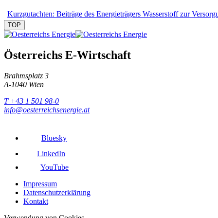
Kurzgutachten: Beiträge des Energieträgers Wasserstoff zur Versorg
TOP
Österreichs E-Wirtschaft
Brahmsplatz 3
A-1040 Wien
T +43 1 501 98-0
info@oesterreichsenergie.at
Bluesky
LinkedIn
YouTube
Impressum
Datenschutzerklärung
Kontakt
Verwendung von Cookies