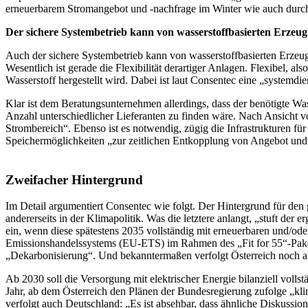
erneuerbarem Stromangebot und -nachfrage im Winter wie auch durch d
Der sichere Systembetrieb kann von wasserstoff­basierten Erzeug
Auch der sichere Systembetrieb kann von wasserstoffbasierten Erzeug
Wesentlich ist gerade die Flexibilität derartiger Anlagen. Flexibel, a
Wasserstoff hergestellt wird. Dabei ist laut Consentec eine „systemd
Klar ist dem Beratungsunternehmen allerdings, dass der benötigte Wa
Anzahl unterschiedlicher Lieferanten zu finden wäre. Nach Ansicht vo
Strombereich“. Ebenso ist es notwendig, zügig die Infrastrukturen fü
Speichermöglichkeiten „zur zeitlichen Entkopplung von Angebot und N
Zweifacher Hintergrund
Im Detail argumentiert Consentec wie folgt. Der Hintergrund für den 
andererseits in der Klimapolitik. Was die letztere anlangt, „stuft 
ein, wenn diese spätestens 2035 vollständig mit erneuerbaren und/o
Emissionshandelssystems (EU-ETS) im Rahmen des „Fit for 55“-Paket
„Dekarbonisierung“. Und bekanntermaßen verfolgt Österreich noch amb
Ab 2030 soll die Versorgung mit elektrischer Energie bilanziell voll
Jahr, ab dem Österreich den Plänen der Bundesregierung zufolge „klim
verfolgt auch Deutschland: „Es ist absehbar, dass ähnliche Diskussion