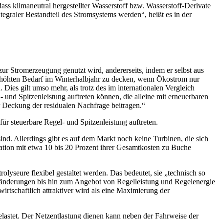
ss klimaneutral hergestellter Wasserstoff bzw. Wasserstoff-Derivate
graler Bestandteil des Stromsystems werden“, heißt es in der
ur Stromerzeugung genutzt wird, andererseits, indem er selbst aus
rhöhten Bedarf im Winterhalbjahr zu decken, wenn Ökostrom nur
ies gilt umso mehr, als trotz des im internationalen Vergleich
 und Spitzenleistung auftreten können, die alleine mit erneuerbaren
r Deckung der residualen Nachfrage beitragen.“
r steuerbare Regel- und Spitzenleistung auftreten.
ind. Allerdings gibt es auf dem Markt noch keine Turbinen, die sich
ation mit etwa 10 bis 20 Prozent ihrer Gesamtkosten zu Buche
lyseure flexibel gestaltet werden. Das bedeutet, sie „technisch so
eränderungen bis hin zum Angebot von Regelleistung und Regelenergie
wirtschaftlich attraktiver wird als eine Maximierung der
belastet. Der Netzentlastung dienen kann neben der Fahrweise der