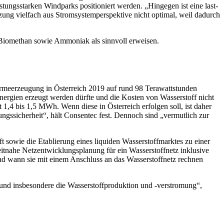
tungsstarken Windparks positioniert werden. „Hingegen ist eine last-
zung vielfach aus Stromsystemperspektive nicht optimal, weil dadurch
 Biomethan sowie Ammoniak als sinnvoll erweisen.
Wärmeerzeugung in Österreich 2019 auf rund 98 Terawattstunden
nergien erzeugt werden dürfte und die Kosten von Wasserstoff nicht
1,4 bis 1,5 MWh. Wenn diese in Österreich erfolgen soll, ist daher
ngssicherheit“, hält Consentec fest. Dennoch sind „vermutlich zur
sowie die Etablierung eines liquiden Wasserstoffmarktes zu einer
eitnahe Netzentwicklungsplanung für ein Wasserstoffnetz inklusive
und wann sie mit einem Anschluss an das Wasserstoffnetz rechnen
t und insbesondere die Wasserstoffproduktion und -verstromung“,