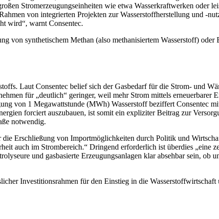
 großen Stromerzeugungseinheiten wie etwa Wasserkraftwerken oder leis
Rahmen von integrierten Projekten zur Wasserstoffherstellung und -nut
ht wird“, warnt Consentec.
ung von synthetischem Methan (also methanisiertem Wasserstoff) oder
rstoffs. Laut Consentec belief sich der Gasbedarf für die Strom- und 
ehmen für „deutlich“ geringer, weil mehr Strom mittels erneuerbarer E
ugung von 1 Megawattstunde (MWh) Wasserstoff beziffert Consentec mit 
ien forciert auszubauen, ist somit ein expliziter Beitrag zur Versorgu
aße notwendig.
ie Erschließung von Importmöglichkeiten durch Politik und Wirtschaft 
heit auch im Strombereich.“ Dringend erforderlich ist überdies „eine z
ktrolyseure und gasbasierte Erzeugungsanlagen klar absehbar sein, ob 
icher Investitionsrahmen für den Einstieg in die Wasserstoffwirtschaf