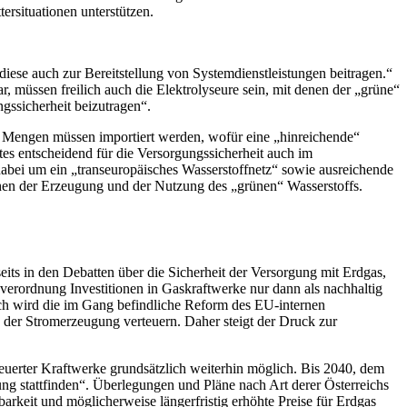
ersituationen unterstützen.
iese auch zur Bereitstellung von Systemdienstleistungen beitragen.“
ar, müssen freilich auch die Elektrolyseure sein, mit denen der „grüne“
gssicherheit beizutragen“.
he Mengen müssen importiert werden, wofür eine „hinreichende“
tes entscheidend für die Versorgungssicherheit auch im
 dabei um ein „transeuropäisches Wasserstoffnetz“ sowie ausreichende
chen der Erzeugung und der Nutzung des „grünen“ Wasserstoffs.
its in den Debatten über die Sicherheit der Versorgung mit Erdgas,
verordnung Investitionen in Gaskraftwerke nur dann als nachhaltig
uch wird die im Gang befindliche Reform des EU-internen
der Stromerzeugung verteuern. Daher steigt der Druck zur
efeuerter Kraftwerke grundsätzlich weiterhin möglich. Bis 2040, dem
ung stattfinden“. Überlegungen und Pläne nach Art derer Österreichs
barkeit und möglicherweise längerfristig erhöhte Preise für Erdgas