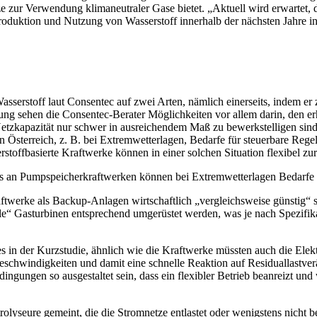
zur Verwendung klimaneutraler Gase bietet. „Aktuell wird erwartet, da
uktion und Nutzung von Wasserstoff innerhalb der nächsten Jahre inte
serstoff laut Consentec auf zwei Arten, nämlich einerseits, indem er z
ng sehen die Consentec-Berater Möglichkeiten vor allem darin, den e
zkapazität nur schwer in ausreichendem Maß zu bewerkstelligen sind. D
Österreich, z. B. bei Extremwetterlagen, Bedarfe für steuerbare Regel-
stoffbasierte Kraftwerke können in einer solchen Situation flexibel zu
ds an Pumpspeicherkraftwerken können bei Extremwetterlagen Bedarfe fü
aftwerke als Backup-Anlagen wirtschaftlich „vergleichsweise günstig“ s
le“ Gasturbinen entsprechend umgerüstet werden, was je nach Spezifik
 in der Kurzstudie, ähnlich wie die Kraftwerke müssten auch die Elektro
sgeschwindigkeiten und damit eine schnelle Reaktion auf Residuallastv
ngungen so ausgestaltet sein, dass ein flexibler Betrieb beanreizt und 
rolyseure gemeint, die die Stromnetze entlastet oder wenigstens nicht 