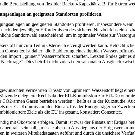
ie Bereitstellung von flexibler Backup-Kapazität z. B. für Extremwett
ungs­anlagen an geeigneten Standorten profitieren.
ungsanlagen an geeigneten Standorten profitieren, insbesondere wenn d
lso nach den jeweiligen Erfordernissen des sicheren Netzbetriebs einsetzb
ienliche Standortwahl entscheidend, um in optimaler Weise zur Versorgun
sserstoff nur zum Teil in Österreich erzeugt werden kann. Beträchtlic
n Consentec ist daher „die Etablierung eines liquiden Wasserstoffmark
r den Import „grünen“ Wasserstoffs zu schaffen. Letzten Endes geht es
achfrage“. Dies betrifft nicht zuletzt den saisonalen Ausgleich zwis
gewünschten vermehrten Einsatz von „grünem“ Wasserstoff liegt einerse
der ergänzende delegierte Rechtsakt der EU-Kommission zur EU-Taxonomie
der CO2-armen Gasen betrieben werden“, heißt es in der Kurzstudie. A
s der EU-Kommission den Einsatz fossiler Energieträger zu Zwecken 
itioniertere Ziele als die EU insgesamt, konstatiert Consentec.
ständig mit Ökostrom erfolgen. Damit ist zwar der Einsatz mit Erdgas b
aneutral“ sein soll, „müsste aber ein Ausstieg aus der Erdgasverstrom
en in weiteren Mitgliedsstaaten geführt und durch die unsichere Verfüg