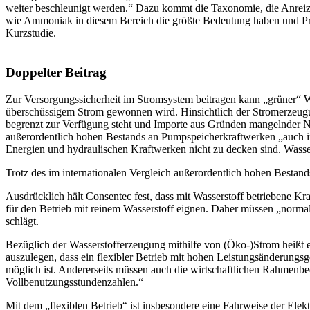
weiter beschleunigt werden.“ Dazu kommt die Taxonomie, die Anreize 
wie Ammoniak in diesem Bereich die größte Bedeutung haben und Prod
Kurzstudie.
Doppelter Beitrag
Zur Versorgungssicherheit im Stromsystem beitragen kann „grüner“ Was
überschüssigem Strom gewonnen wird. Hinsichtlich der Stromerzeugu
begrenzt zur Verfügung steht und Importe aus Gründen mangelnder Net
außerordentlich hohen Bestands an Pumpspeicher­kraftwerken „auch in 
Energien und hydraulischen Kraftwerken nicht zu decken sind. Wasser
Trotz des im internationalen Vergleich außerordentlich hohen Bestan
Ausdrücklich hält Consentec fest, dass mit Wasserstoff betriebene Kr
für den Betrieb mit reinem Wasserstoff eignen. Daher müssen „norma
schlägt.
Bezüglich der Wasserstofferzeugung mithilfe von (Öko-)Strom heißt es
auszulegen, dass ein flexibler Betrieb mit hohen Leistungsänderung
möglich ist. Andererseits müssen auch die wirtschaftlichen Rahmenbedi
Vollbenutzungs­stundenzahlen.“
Mit dem „flexiblen Betrieb“ ist insbesondere eine Fahrweise der Elekt