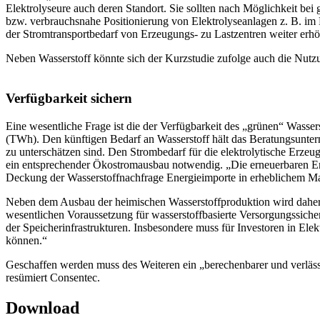
Elektrolyseure auch deren Standort. Sie sollten nach Möglichkeit bei
bzw. verbrauchsnahe Positionierung von Elektrolyseanlagen z. B. im 
der Stromtransportbedarf von Erzeugungs- zu Lastzentren weiter erhö
Neben Wasserstoff könnte sich der Kurzstudie zufolge auch die Nutz
Verfügbarkeit sichern
Eine wesentliche Frage ist die der Verfügbarkeit des „grünen“ Wasse
(TWh). Den künftigen Bedarf an Wasserstoff hält das Beratungsuntern
zu unterschätzen sind. Den Strombedarf für die elektrolytische Erze
ein entsprechender Ökostromausbau notwendig. „Die erneuerbaren Energ
Deckung der Wasserstoffnachfrage Energieimporte in erheblichem M
Neben dem Ausbau der heimischen Wasserstoffproduktion wird daher d
wesentlichen Voraussetzung für wasserstoffbasierte Versorgungssicher
der Speicherinfrastrukturen. Insbesondere muss für Investoren in Ele
können.“
Geschaffen werden muss des Weiteren ein „berechenbarer und verlässl
resümiert Consentec.
Download