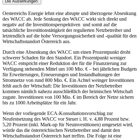
Die Auswirkungen:
Oesterreichs Energie lehnt eine abrupte und überzogene Absenkung
des WACC ab. Jede Senkung des WACC wirkt sich direkt und
negativ auf die Investitionsperspektiven und somit auf die
tatsächliche Investitionstätigkeit der regulierten Netzbetreiber und
letztendlich auf die hohe Versorgungssicherheit und -qualität für den
Wirtschaftsstandort Österreich aus.
Durch eine Absenkung des WACC um einen Prozentpunkt droht
schwerer Schaden für den Standort. Ein Prozentpunkt weniger
WACC entspricht einer Reduktion der für die Finanzierung zur
Verfügung stehenden Mittel um 100 Mio. € – bei jährlichen Budgets
für Erweiterungen, Erneuerungen und Instandhaltungen der
Stromnetze von rund 800 Mio. €. Ein Achtel weinger Investitionen
fehlt auch der Wirtschaft: Die Investitionen der Netzbetreiber
kommen nämlich nahezu ausschließlich der heimischen Wirtschaft
zugute. Investitionen von 100 Mio. € im Bereich der Netze sichern
bis zu 1000 Arbeitsplätze für ein Jahr.
Wenn der vorliegende ECA-Konsultationsvorschlag zur
Neufestsetzung des WACC vor Steuer i. H. v. 4,88 Prozent bzw.
5,20 Prozent (inkl. Mark-up für Neuinvestitionen) umgesetzt wird,
würde das die österreichischen Netzbetreiber und damit den
Wirtschaftsstandort Österreich hart treffen. Die Folge ist eine