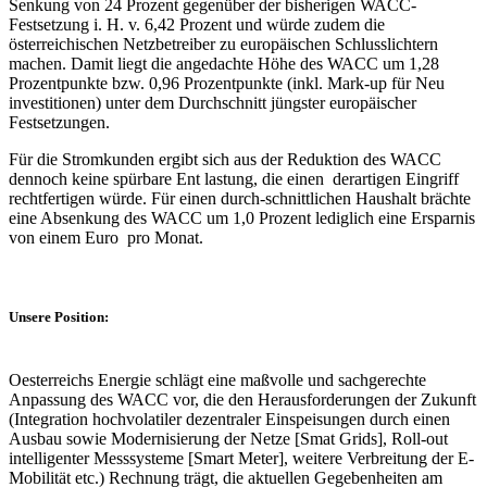
Senkung von 24 Prozent gegenüber der bisherigen WACC-
Festsetzung i. H. v. 6,42 Prozent und würde zudem die
österreichischen Netzbetreiber zu europäischen Schlusslichtern
machen. Damit liegt die angedachte Höhe des WACC um 1,28
Prozentpunkte bzw. 0,96 Prozentpunkte (inkl. Mark-up für Neu
investitionen) unter dem Durchschnitt jüngster europäischer
Festsetzungen.
Für die Stromkunden ergibt sich aus der Reduktion des WACC
dennoch keine spürbare Ent lastung, die einen derartigen Eingriff
rechtfertigen würde. Für einen durch-schnittlichen Haushalt brächte
eine Absenkung des WACC um 1,0 Prozent lediglich eine Ersparnis
von einem Euro pro Monat.
Unsere Position:
Oesterreichs Energie schlägt eine maßvolle und sachgerechte
Anpassung des WACC vor, die den Herausforderungen der Zukunft
(Integration hochvolatiler dezentraler Einspeisungen durch einen
Ausbau sowie Modernisierung der Netze [Smat Grids], Roll-out
intelligenter Messsysteme [Smart Meter], weitere Verbreitung der E-
Mobilität etc.) Rechnung trägt, die aktuellen Gegebenheiten am