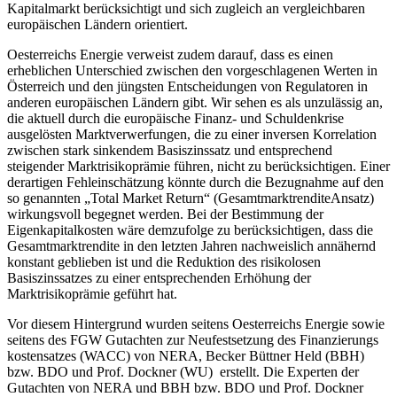
Kapitalmarkt berücksichtigt und sich zugleich an vergleichbaren
europäischen Ländern orientiert.
Oesterreichs Energie verweist zudem darauf, dass es einen
erheblichen Unterschied zwischen den vorgeschlagenen Werten in
Österreich und den jüngsten Entscheidungen von Regulatoren in
anderen europäischen Ländern gibt. Wir sehen es als unzulässig an,
die aktuell durch die europäische Finanz- und Schuldenkrise
ausgelösten Marktverwerfungen, die zu einer inversen Korrelation
zwischen stark sinkendem Basiszinssatz und entsprechend
steigender Marktrisikoprämie führen, nicht zu berücksichtigen. Einer
derartigen Fehleinschätzung könnte durch die Bezugnahme auf den
so genannten „Total Market Return“ (GesamtmarktrenditeAnsatz)
wirkungsvoll begegnet werden. Bei der Bestimmung der
Eigenkapitalkosten wäre demzufolge zu berücksichtigen, dass die
Gesamtmarktrendite in den letzten Jahren nachweislich annähernd
konstant geblieben ist und die Reduktion des risikolosen
Basiszinssatzes zu einer entsprechenden Erhöhung der
Marktrisikoprämie geführt hat.
Vor diesem Hintergrund wurden seitens Oesterreichs Energie sowie
seitens des FGW Gutachten zur Neufestsetzung des Finanzierungs
kostensatzes (WACC) von NERA, Becker Büttner Held (BBH)
bzw. BDO und Prof. Dockner (WU) erstellt. Die Experten der
Gutachten von NERA und BBH bzw. BDO und Prof. Dockner