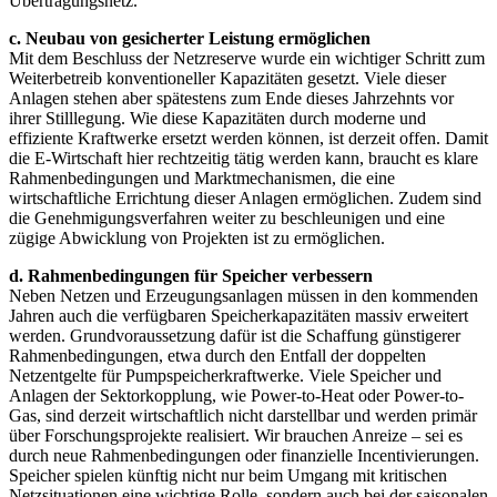
Übertragungsnetz.
c. Neubau von gesicherter Leistung ermöglichen
Mit dem Beschluss der Netzreserve wurde ein wichtiger Schritt zum
Weiterbetreib konventioneller Kapazitäten gesetzt. Viele dieser
Anlagen stehen aber spätestens zum Ende dieses Jahrzehnts vor
ihrer Stilllegung. Wie diese Kapazitäten durch moderne und
effiziente Kraftwerke ersetzt werden können, ist derzeit offen. Damit
die E-Wirtschaft hier rechtzeitig tätig werden kann, braucht es klare
Rahmenbedingungen und Marktmechanismen, die eine
wirtschaftliche Errichtung dieser Anlagen ermöglichen. Zudem sind
die Genehmigungsverfahren weiter zu beschleunigen und eine
zügige Abwicklung von Projekten ist zu ermöglichen.
d. Rahmenbedingungen für Speicher verbessern
Neben Netzen und Erzeugungsanlagen müssen in den kommenden
Jahren auch die verfügbaren Speicherkapazitäten massiv erweitert
werden. Grundvoraussetzung dafür ist die Schaffung günstigerer
Rahmenbedingungen, etwa durch den Entfall der doppelten
Netzentgelte für Pumpspeicherkraftwerke. Viele Speicher und
Anlagen der Sektorkopplung, wie Power-to-Heat oder Power-to-
Gas, sind derzeit wirtschaftlich nicht darstellbar und werden primär
über Forschungsprojekte realisiert. Wir brauchen Anreize – sei es
durch neue Rahmenbedingungen oder finanzielle Incentivierungen.
Speicher spielen künftig nicht nur beim Umgang mit kritischen
Netzsituationen eine wichtige Rolle, sondern auch bei der saisonalen