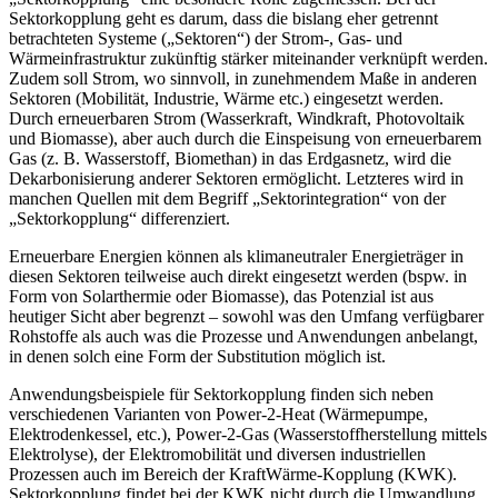
Sektorkopplung geht es darum, dass die bislang eher getrennt
betrachteten Systeme („Sektoren“) der Strom-, Gas- und
Wärmeinfrastruktur zukünftig stärker miteinander verknüpft werden.
Zudem soll Strom, wo sinnvoll, in zunehmendem Maße in anderen
Sektoren (Mobilität, Industrie, Wärme etc.) eingesetzt werden.
Durch erneuerbaren Strom (Wasserkraft, Windkraft, Photovoltaik
und Biomasse), aber auch durch die Einspeisung von erneuerbarem
Gas (z. B. Wasserstoff, Biomethan) in das Erdgasnetz, wird die
Dekarbonisierung anderer Sektoren ermöglicht. Letzteres wird in
manchen Quellen mit dem Begriff „Sektorintegration“ von der
„Sektorkopplung“ differenziert.
Erneuerbare Energien können als klimaneutraler Energieträger in
diesen Sektoren teilweise auch direkt eingesetzt werden (bspw. in
Form von Solarthermie oder Biomasse), das Potenzial ist aus
heutiger Sicht aber begrenzt – sowohl was den Umfang verfügbarer
Rohstoffe als auch was die Prozesse und Anwendungen anbelangt,
in denen solch eine Form der Substitution möglich ist.
Anwendungsbeispiele für Sektorkopplung finden sich neben
verschiedenen Varianten von Power-2-Heat (Wärmepumpe,
Elektrodenkessel, etc.), Power-2-Gas (Wasserstoff­herstellung mittels
Elektrolyse), der Elektromobilität und diversen industriellen
Prozessen auch im Bereich der KraftWärme-Kopplung (KWK).
Sektorkopplung findet bei der KWK nicht durch die Umwandlung