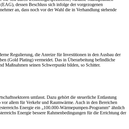
 (EAG), dessen Beschluss sich infolge der vorgezogenen
ilnehmer an, dass noch vor der Wahl die in Verhandlung stehende
derne Regulierung, die Anreize für Investitionen in den Ausbau der
n (Gold Plating) vermeidet. Das in Überarbeitung befindliche
e und Maßnahmen seinen Schwerpunkt bilden, so Schitter.
tschaftssektoren umfasst. Dazu gehört die steuerliche Entlastung
lso vor allem für Verkehr und Raumwärme. Auch in den Bereichen
t Oesterreichs Energie ein „100.000-Wärmepumpen-Programm“ ähnlich
sterreichs Energie bessere Rahmenbedingungen für die Errichtung der