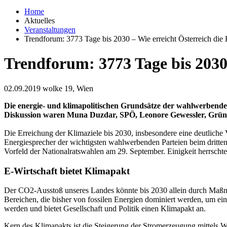
Home
Aktuelles
Veranstaltungen
Trendforum: 3773 Tage bis 2030 – Wie erreicht Österreich die 
Trendforum: 3773 Tage bis 2030 
02.09.2019
wolke 19, Wien
Die energie- und klimapolitischen Grundsätze der wahlwerbende
Diskussion waren Muna Duzdar, SPÖ, Leonore Gewessler, Grüne
Die Erreichung der Klimaziele bis 2030, insbesondere eine deutlich
Energiesprecher der wichtigsten wahlwerbenden Parteien beim dritte
Vorfeld der Nationalratswahlen am 29. September. Einigkeit herrscht
E-Wirtschaft bietet Klimapakt
Der CO2-Ausstoß unseres Landes könnte bis 2030 allein durch Maß
Bereichen, die bisher von fossilen Energien dominiert werden, um ein Z
werden und bietet Gesellschaft und Politik einen Klimapakt an.
Kern des Klimapakts ist die Steigerung der Stromerzeugung mittels 