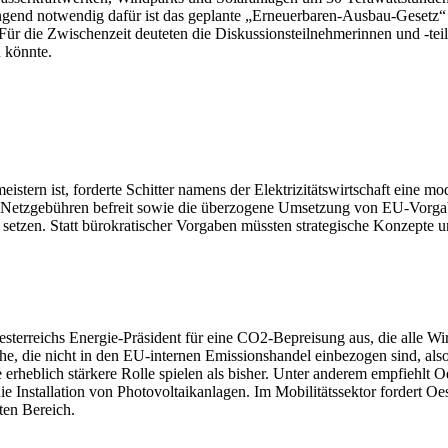
ingend notwendig dafür ist das geplante „Erneuerbaren-Ausbau-Gesetz“
. Für die Zwischenzeit deuteten die Diskussionsteilnehmerinnen und -te
 könnte.
tern ist, forderte Schitter namens der Elektrizitätswirtschaft eine mo
 Netzgebühren befreit sowie die überzogene Umsetzung von EU-Vorgabe
gen setzen. Statt bürokratischer Vorgaben müssten strategische Konzept
sterreichs Energie-Präsident für eine CO2-Bepreisung aus, die alle Wir
che, die nicht in den EU-internen Emissionshandel einbezogen sind, a
erheblich stärkere Rolle spielen als bisher. Unter anderem empfiehl
Installation von Photovoltaikanlagen. Im Mobilitätssektor fordert Oe
ten Bereich.