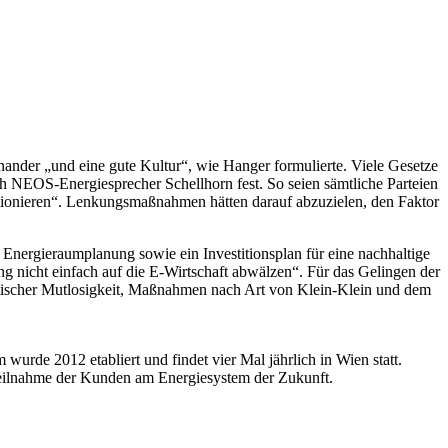
nander „und eine gute Kultur“, wie Hanger formulierte. Viele Gesetze
ch NEOS-Energiesprecher Schellhorn fest. So seien sämtliche Parteien
tionieren“. Lenkungsmaßnahmen hätten darauf abzuzielen, den Faktor
 Energieraumplanung sowie ein Investitionsplan für eine nachhaltige
ng nicht einfach auf die E-Wirtschaft abwälzen“. Für das Gelingen der
litischer Mutlosigkeit, Maßnahmen nach Art von Klein-Klein und dem
urde 2012 etabliert und findet vier Mal jährlich in Wien statt.
Teilnahme der Kunden am Energiesystem der Zukunft.