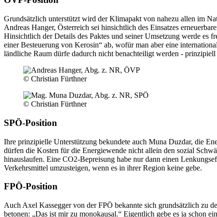
Grundsätzlich unterstützt wird der Klimapakt von nahezu allen im Na
Andreas Hanger, Österreich sei hinsichtlich des Einsatzes erneuerbar
Hinsichtlich der Details des Paktes und seiner Umsetzung werde es fr
einer Besteuerung von Kerosin“ ab, wofür man aber eine internationa
ländliche Raum dürfe dadurch nicht benachteiligt werden - prinzipiel
© Christian Fürthner
© Christian Fürthner
SPÖ-Position
Ihre prinzipielle Unterstützung bekundete auch Muna Duzdar, die Ene
dürfen die Kosten für die Energiewende nicht allein den sozial Sch
hinauslaufen. Eine CO2-Bepreisung habe nur dann einen Lenkungseffek
Verkehrsmittel umzusteigen, wenn es in ihrer Region keine gebe.
FPÖ-Position
Auch Axel Kassegger von der FPÖ bekannte sich grundsätzlich zu d
betonen: „Das ist mir zu monokausal.“ Eigentlich gebe es ja schon ei