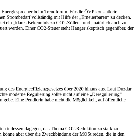
en Energiesprecher beim Trendforum. Für die ÖVP konstatierte
nen Strombedarf vollständig mit Hilfe der „Erneuerbaren“ zu decken.
rtei ein „klares Bekenntnis zu CO2-Zöllen“ und „natürlich auch zu
euert werden. Einer CO2-Steuer steht Hanger skeptisch gegenüber, der
rung des Energieeffizienzgesetzes über 2020 hinaus aus. Laut Duzdar
hte moderne Regulierung sollte nicht auf eine „Deregulierung“
gebe. Eine Pendlerin habe nicht die Möglichkeit, auf öffentliche
ich indessen dagegen, das Thema CO2-Reduktion zu stark zu
 Man könne aber über die Zweckbindung der MÖSt reden, die in den