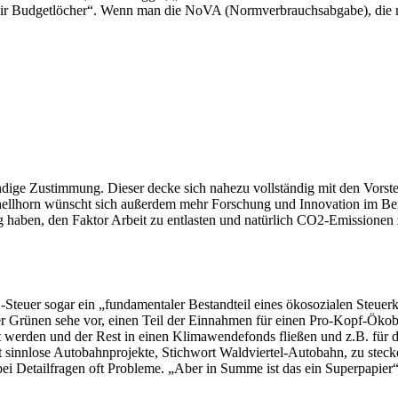
wir Budgetlöcher“. Wenn man die NoVA (Normverbrauchsabgabe), die 
ändige Zustimmung. Dieser decke sich nahezu vollständig mit den Vor
chellhorn wünscht sich außerdem mehr Forschung und Innovation im Be
haben, den Faktor Arbeit zu entlasten und natürlich CO2-Emissionen 
Steuer sogar ein „fundamentaler Bestandteil eines ökosozialen Steuer
 Grünen sehe vor, einen Teil der Einnahmen für einen Pro-Kopf-Ökobo
werden und der Rest in einen Klimawendefonds fließen und z.B. für 
ht sinnlose Autobahnprojekte, Stichwort Waldviertel-Autobahn, zu stec
ei Detailfragen oft Probleme. „Aber in Summe ist das ein Superpapier