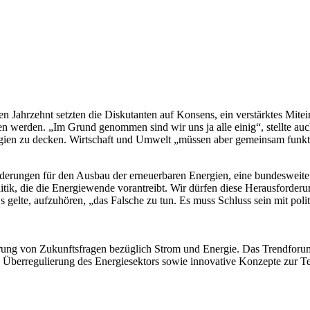
 Jahrzehnt setzten die Diskutanten auf Konsens, ein verstärktes Mitei
en werden. „Im Grund genommen sind wir uns ja alle einig“, stellte au
nergien zu decken. Wirtschaft und Umwelt „müssen aber gemeinsam funk
örderungen für den Ausbau der erneuerbaren Energien, eine bundesweite
itik, die die Energiewende vorantreibt. Wir dürfen diese Herausforderu
 gelte, aufzuhören, „das Falsche zu tun. Es muss Schluss sein mit po
rung von Zukunftsfragen bezüglich Strom und Energie. Das Trendforum w
e Überregulierung des Energiesektors sowie innovative Konzepte zur 