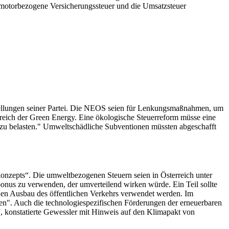
motorbezogene Versicherungssteuer und die Umsatzsteuer
stellungen seiner Partei. Die NEOS seien für Lenkungsmaßnahmen, um
reich der Green Energy. Eine ökologische Steuerreform müsse eine
zu belasten." Umweltschädliche Subventionen müssten abgeschafft
konzepts“. Die umweltbezogenen Steuern seien in Österreich unter
nus zu verwenden, der umverteilend wirken würde. Ein Teil sollte
den Ausbau des öffentlichen Verkehrs verwendet werden. Im
ken". Auch die technologiespezifischen Förderungen der erneuerbaren
“, konstatierte Gewessler mit Hinweis auf den Klimapakt von