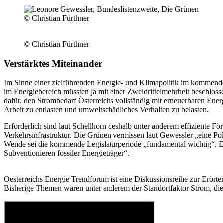
© Christian Fürthner
© Christian Fürthner
Verstärktes Miteinander
Im Sinne einer zielführenden Energie- und Klimapolitik im kommenden
im Energiebereich müssten ja mit einer Zweidrittelmehrheit beschloss
dafür, den Strombedarf Österreichs vollständig mit erneuerbaren E
Arbeit zu entlasten und umweltschädliches Verhalten zu belasten.
Erforderlich sind laut Schellhorn deshalb unter anderem effiziente F
Verkehrsinfrastruktur. Die Grünen vermissen laut Gewessler „eine Pol
Wende sei die kommende Legislaturperiode „fundamental wichtig“. Es
Subventionieren fossiler Energieträger“.
Oesterreichs Energie Trendforum ist eine Diskussionsreihe zur Erörte
Bisherige Themen waren unter anderem der Standortfaktor Strom, di