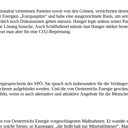
tionalrat vertretenen Parteien sowie von den Grünen, versicherten der
er Energien „Europaspitze“ und habe eine ausgezeichnete Basis, um sei
eilich noch Diskussionen geben müssen. Hanger legte seitens seiner Pa
le Lösung brauche. Auch Schiffsdiesel müsste laut Hanger stärker best
l sei man aber für eine CO2-Bepreisung.
rgiesprecherin der SPÖ. Sie sprach sich insbesondere für die Verlänge
wächeren aufgebürdet werden. Und die von Oesterreichs Energie gewünsc
t, wenn es auch alternative und attraktive Angebote für die Menschen 
en von Oesterreichs Energie vorgeschlagenen Maßnahmen. Er wandte s
ne solche Steuer, so Kassegger, „die heißt halt nur Mineralölsteuer“.