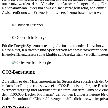
unterstützt werden, deren Vergabe über Ausschreibungen erfolgt. Dr
Nationalratswahl leider um etwa ein Jahr verzögern wird, so Schitter
Zwischenlösung zur Erneuerbaren-Unterstützung beschlossen werden
© Christian Fürthner
© Oesterreichs Energie
Für die Energie-Systemumstellung, die im kommenden Jahrzehnt zu meis
Netze bietet, Kraftwerke und Speicher von wettbewerbsverzerrenden
Energieeffizienzgesetz sollte künftig auf Anreize statt Verpflichtun
CO2-Bepreisung
Zusätzlich zu den Materiengesetzen im Stromsektor sprach sich der Oe
elektrischer Energie ebenso wie eine CO2-Bepreisung für jene Berei
Wärmeversorgung und Mobilität muss Strom laut dem Klimapakt eine 
dem „100.000-Dächer-Programm“ der vorigen Bundesregierung für die 
Ladeinfrastruktur für Elektrofahrzeuge im öffentlichen sowie im priva
ÖVP-Position