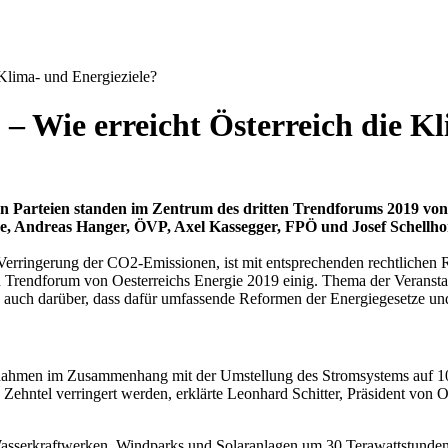
Klima- und Energieziele?
– Wie erreicht Österreich die K
n Parteien standen im Zentrum des dritten Trendforums 2019 von
, Andreas Hanger, ÖVP, Axel Kassegger, FPÖ und Josef Schellh
e Verringerung der CO2-Emissionen, ist mit entsprechenden rechtlich
n Trendforum von Oesterreichs Energie 2019 einig. Thema der Veranst
e auch darüber, dass dafür umfassende Reformen der Energiegesetze und
nahmen im Zusammenhang mit der Umstellung des Stromsystems auf 10
ehntel verringert werden, erklärte Leonhard Schitter, Präsident von Oes
Wasserkraftwerken, Windparks und Solaranlagen um 30 Terawattstunden. 