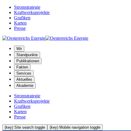
Stromstrategie
Kraftwerksprojekte
Grafiken
Karten
Presse
Wir
Standpunkte
Publikationen
Fakten
Services
Aktuelles
Akademie
Stromstrategie
Kraftwerksprojekte
Grafiken
Karten
Presse
(key) Site search toggle
(key) Mobile navigation toggle