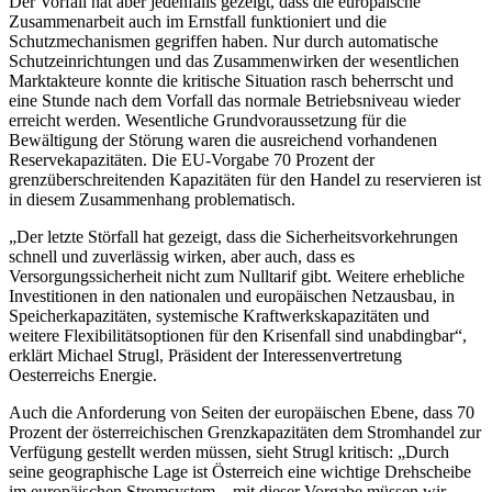
Der Vorfall hat aber jedenfalls gezeigt, dass die europäische
Zusammenarbeit auch im Ernstfall funktioniert und die
Schutzmechanismen gegriffen haben. Nur durch automatische
Schutzeinrichtungen und das Zusammenwirken der wesentlichen
Marktakteure konnte die kritische Situation rasch beherrscht und
eine Stunde nach dem Vorfall das normale Betriebsniveau wieder
erreicht werden. Wesentliche Grundvoraussetzung für die
Bewältigung der Störung waren die ausreichend vorhandenen
Reservekapazitäten. Die EU-Vorgabe 70 Prozent der
grenzüberschreitenden Kapazitäten für den Handel zu reservieren ist
in diesem Zusammenhang problematisch.
„Der letzte Störfall hat gezeigt, dass die Sicherheitsvorkehrungen
schnell und zuverlässig wirken, aber auch, dass es
Versorgungssicherheit nicht zum Nulltarif gibt. Weitere erhebliche
Investitionen in den nationalen und europäischen Netzausbau, in
Speicherkapazitäten, systemische Kraftwerkskapazitäten und
weitere Flexibilitätsoptionen für den Krisenfall sind unabdingbar“,
erklärt Michael Strugl, Präsident der Interessenvertretung
Oesterreichs Energie.
Auch die Anforderung von Seiten der europäischen Ebene, dass 70
Prozent der österreichischen Grenzkapazitäten dem Stromhandel zur
Verfügung gestellt werden müssen, sieht Strugl kritisch: „Durch
seine geographische Lage ist Österreich eine wichtige Drehscheibe
im europäischen Stromsystem – mit dieser Vorgabe müssen wir