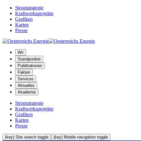
Stromstrategie
Kraftwerksprojekte
Grafiken
Karten
Presse
Wir
Standpunkte
Publikationen
Fakten
Services
Aktuelles
Akademie
Stromstrategie
Kraftwerksprojekte
Grafiken
Karten
Presse
(key) Site search toggle
(key) Mobile navigation toggle