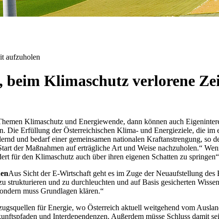
it aufzuholen
f, beim Klimaschutz verlorene Ze
 den Themen Klimaschutz und Energiewende, dann können auch Eigenin
n. Die Erfüllung der Österreichischen Klima- und Energieziele, die im
rnd und bedarf einer gemeinsamen nationalen Kraftanstrengung, so der 
Start der Maßnahmen auf erträgliche Art und Weise nachzuholen.“ We
rt für den Klimaschutz auch über ihren eigenen Schatten zu springen“, 
uen
Aus Sicht der E-Wirtschaft geht es im Zuge der Neuaufstellung des
zu strukturieren und zu durchleuchten und auf Basis gesicherten Wi
, sondern muss Grundlagen klären.“
zugsquellen für Energie, wo Österreich aktuell weitgehend vom Ausland
ukunftspfaden und Interdependenzen. Außerdem müsse Schluss damit sei