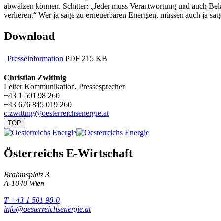
abwälzen können. Schitter: „Jeder muss Verantwortung und auch Bela
verlieren.“ Wer ja sage zu erneuerbaren Energien, müssen auch ja s
Download
Presseinformation
PDF
215 KB
Christian Zwittnig
Leiter Kommunikation, Pressesprecher
+43 1 501 98 260
+43 676 845 019 260
c.zwittnig@oesterreichsenergie.at
TOP
Österreichs E-Wirtschaft
Brahmsplatz 3
A-1040 Wien
T +43 1 501 98-0
info@oesterreichsenergie.at