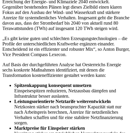
Erreichung der Energie- und Klimaziele 2040 entwickelt.
Gegenüber bestehenden Plänen legt dieses Zielbild einen klaren
Fokus auf den Ausbau der Wind- und Wasserkraft und stärkere
Anreize für systemdienliches Verhalten. Insgesamt geht die Branche
davon aus, dass der Strombedarf bis 2040 von aktuell rund 80
Terawattstunden (TWh) auf insgesamt 120 TWh steigen wird.
„Es gibt keine guten und schlechten Erzeugungstechnologien – die
Profile der unterschiedlichen Kraftwerke ergänzen einander.
Entscheidend ist ein effizienter und robuster Mix“, so Anton Burger,
Vice President Compass Lexecon.
Auf Basis der durchgeführten Analyse hat Oesterreichs Energie
sechs konkrete Maßnahmen identifiziert, mit denen die
Transformation kosteneffizienter gestaltet werden kann:
Spitzenkappung konsequent umsetzen
Einspeisespitzen reduzieren, Netzausbau dämpfen und
Infrastruktur besser auslasten.
Leistungsorientierte Netztarife weiterentwickeln
Netzkosten stärker nach beanspruchter Kapazität statt nur
nach Arbeitspreis berechnen, Anreize für netzdienliches
Verhalten schaffen und für eine stabilere Netzfinanzierung
sorgen.
Marktpreise für Einspeiser stärken