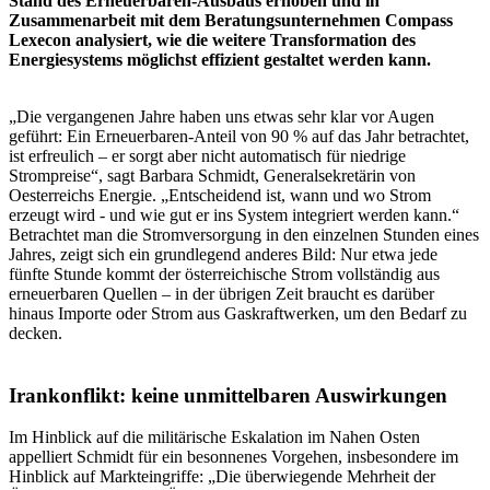
Stand des Erneuerbaren-Ausbaus erhoben und in
Zusammenarbeit mit dem Beratungsunternehmen Compass
Lexecon analysiert, wie die weitere Transformation des
Energiesystems möglichst effizient gestaltet werden kann.
„Die vergangenen Jahre haben uns etwas sehr klar vor Augen
geführt: Ein Erneuerbaren-Anteil von 90 % auf das Jahr betrachtet,
ist erfreulich – er sorgt aber nicht automatisch für niedrige
Strompreise“, sagt Barbara Schmidt, Generalsekretärin von
Oesterreichs Energie. „Entscheidend ist, wann und wo Strom
erzeugt wird - und wie gut er ins System integriert werden kann.“
Betrachtet man die Stromversorgung in den einzelnen Stunden eines
Jahres, zeigt sich ein grundlegend anderes Bild: Nur etwa jede
fünfte Stunde kommt der österreichische Strom vollständig aus
erneuerbaren Quellen – in der übrigen Zeit braucht es darüber
hinaus Importe oder Strom aus Gaskraftwerken, um den Bedarf zu
decken.
Irankonflikt: keine unmittelbaren Auswirkungen
Im Hinblick auf die militärische Eskalation im Nahen Osten
appelliert Schmidt für ein besonnenes Vorgehen, insbesondere im
Hinblick auf Markteingriffe: „Die überwiegende Mehrheit der