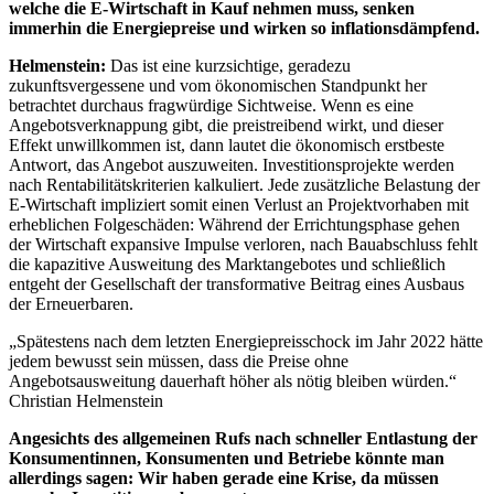
welche die E-Wirtschaft in Kauf nehmen muss, senken
immerhin die Energiepreise und wirken so inflationsdämpfend.
Helmenstein:
Das ist eine kurzsichtige, geradezu
zukunftsvergessene und vom ökonomischen Standpunkt her
betrachtet durchaus fragwürdige Sichtweise. Wenn es eine
Angebotsverknappung gibt, die preistreibend wirkt, und dieser
Effekt unwillkommen ist, dann lautet die ökonomisch erstbeste
Antwort, das Angebot auszuweiten. Investitionsprojekte werden
nach Rentabilitätskriterien kalkuliert. Jede zusätzliche Belastung der
E-Wirtschaft impliziert somit einen Verlust an Projektvorhaben mit
erheblichen Folgeschäden: Während der Errichtungsphase gehen
der Wirtschaft expansive Impulse verloren, nach Bauabschluss fehlt
die kapazitive Ausweitung des Marktangebotes und schließlich
entgeht der Gesellschaft der transformative Beitrag eines Ausbaus
der Erneuerbaren.
„Spätestens nach dem letzten Energiepreisschock im Jahr 2022 hätte
jedem bewusst sein müssen, dass die Preise ohne
Angebotsausweitung dauerhaft höher als nötig bleiben würden.“
Christian Helmenstein
Angesichts des allgemeinen Rufs nach schneller Entlastung der
Konsumentinnen, Konsumenten und Betriebe könnte man
allerdings sagen: Wir haben gerade eine Krise, da müssen