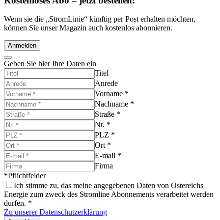
Kostenloses Abo – jetzt bestellen!
Wenn sie die „StromLinie“ künftig per Post erhalten möchten,
können Sie unser Magazin auch kostenlos abonnieren.
Anmelden
Geben Sie hier Ihre Daten ein
Titel
Anrede
Vorname
*
Nachname
*
Straße
*
Nr.
*
PLZ
*
Ort
*
E-mail
*
Firma
*Pflichtfelder
Ich stimme zu, das meine angegebenen Daten von Ostereichs
Energie zum zweck des Stromline Abonnements verarbeitet werden
durfen.
*
Zu unserer Datenschutzerklärung