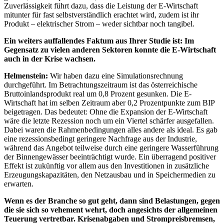
Zuverlässigkeit führt dazu, dass die Leistung der E-Wirtschaft
mitunter für fast selbstverständlich erachtet wird, zudem ist ihr
Produkt – elektrischer Strom – weder sichtbar noch tangibel.
Ein weiters auffallendes Faktum aus Ihrer Studie ist: Im
Gegensatz zu vielen anderen Sektoren konnte die E-Wirtschaft
auch in der Krise wachsen.
Helmenstein:
Wir haben dazu eine Simulationsrechnung
durchgeführt. Im Betrachtungszeitraum ist das österreichische
Bruttoinlandsprodukt real um 0,8 Prozent gesunken. Die E-
Wirtschaft hat im selben Zeitraum aber 0,2 Prozentpunkte zum BIP
beigetragen. Das bedeutet: Ohne die Expansion der E-Wirtschaft
wäre die letzte Rezession noch um ein Viertel schärfer ausgefallen.
Dabei waren die Rahmenbedingungen alles andere als ideal. Es gab
eine rezessionsbedingt geringere Nachfrage aus der Industrie,
während das Angebot teilweise durch eine geringere Wasserführung
der Binnengewässer beeinträchtigt wurde. Ein überragend positiver
Effekt ist zukünftig vor allem aus den Investitionen in zusätzliche
Erzeugungskapazitäten, den Netzausbau und in Speichermedien zu
erwarten.
Wenn es der Branche so gut geht, dann sind Belastungen, gegen
die sie sich so vehement wehrt, doch angesichts der allgemeinen
Teuerung vertretbar. Krisenabgaben und Strompreisbremsen,