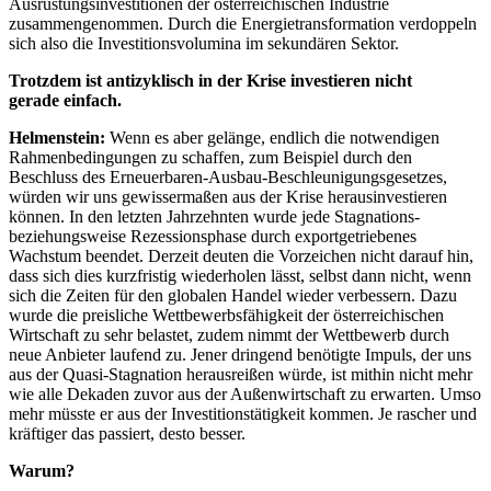
Ausrüstungsinvestitionen der österreichischen Industrie
zusammengenommen. Durch die Energietransformation verdoppeln
sich also die Investitionsvolumina im sekundären Sektor.
Trotzdem ist antizyklisch in der Krise investieren nicht
gerade einfach.
Helmenstein:
Wenn es aber gelänge, endlich die notwendigen
Rahmenbedingungen zu schaffen, zum Beispiel durch den
Beschluss des Erneuerbaren-Ausbau-Beschleunigungsgesetzes,
würden wir uns gewissermaßen aus der Krise herausinvestieren
können. In den letzten Jahrzehnten wurde jede Stagnations-
beziehungsweise Rezessionsphase durch exportgetriebenes
Wachstum beendet. Derzeit deuten die Vorzeichen nicht darauf hin,
dass sich dies kurzfristig wiederholen lässt, selbst dann nicht, wenn
sich die Zeiten für den globalen Handel wieder verbessern. Dazu
wurde die preisliche Wettbewerbsfähigkeit der österreichischen
Wirtschaft zu sehr belastet, zudem nimmt der Wettbewerb durch
neue Anbieter laufend zu. Jener dringend benötigte Impuls, der uns
aus der Quasi-Stagnation herausreißen würde, ist mithin nicht mehr
wie alle Dekaden zuvor aus der Außenwirtschaft zu erwarten. Umso
mehr müsste er aus der Investitionstätigkeit kommen. Je rascher und
kräftiger das passiert, desto besser.
Warum?