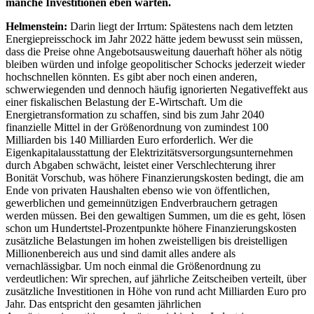
manche Investitionen eben warten.
Helmenstein:
Darin liegt der Irrtum: Spätestens nach dem letzten
Energiepreisschock im Jahr 2022 hätte jedem bewusst sein müssen,
dass die Preise ohne Angebotsausweitung dauerhaft höher als nötig
bleiben würden und infolge geopolitischer Schocks jederzeit wieder
hochschnellen könnten. Es gibt aber noch einen anderen,
schwerwiegenden und dennoch häufig ignorierten Negativeffekt aus
einer fiskalischen Belastung der E-Wirtschaft. Um die
Energietransformation zu schaffen, sind bis zum Jahr 2040
finanzielle Mittel in der Größenordnung von zumindest 100
Milliarden bis 140 Milliarden Euro erforderlich. Wer die
Eigenkapitalausstattung der Elektrizitätsversorgungsunternehmen
durch Abgaben schwächt, leistet einer Verschlechterung ihrer
Bonität Vorschub, was höhere Finanzierungskosten bedingt, die am
Ende von privaten Haushalten ebenso wie von öffentlichen,
gewerblichen und gemeinnützigen Endverbrauchern getragen
werden müssen. Bei den gewaltigen Summen, um die es geht, lösen
schon um Hundertstel-Prozentpunkte höhere Finanzierungskosten
zusätzliche Belastungen im hohen zweistelligen bis dreistelligen
Millionenbereich aus und sind damit alles andere als
vernachlässigbar. Um noch einmal die Größenordnung zu
verdeutlichen: Wir sprechen, auf jährliche Zeitscheiben verteilt, über
zusätzliche Investitionen in Höhe von rund acht Milliarden Euro pro
Jahr. Das entspricht den gesamten jährlichen