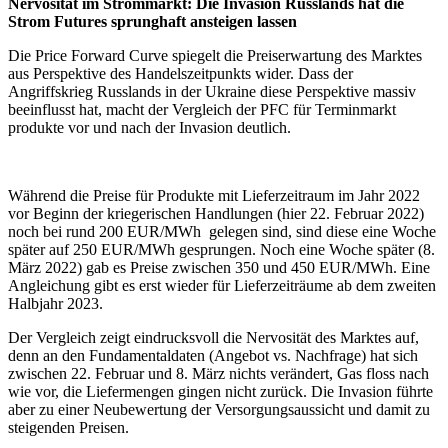
Nervosität im Strommarkt: Die Invasion Russlands hat die
Strom Futures sprunghaft ansteigen lassen
Die Price Forward Curve spiegelt die Preiserwartung des Marktes
aus Perspektive des Handelszeitpunkts wider. Dass der
Angriffskrieg Russlands in der Ukraine diese Perspektive massiv
beeinflusst hat, macht der Vergleich der PFC für Terminmarkt
produkte vor und nach der Invasion deutlich.
Während die Preise für Produkte mit Lieferzeitraum im Jahr 2022
vor Beginn der kriegerischen Handlungen (hier 22. Februar 2022)
noch bei rund 200 EUR/MWh gelegen sind, sind diese eine Woche
später auf 250 EUR/MWh gesprungen. Noch eine Woche später (8.
März 2022) gab es Preise zwischen 350 und 450 EUR/MWh. Eine
Angleichung gibt es erst wieder für Lieferzeiträume ab dem zweiten
Halbjahr 2023.
Der Vergleich zeigt eindrucksvoll die Nervosität des Marktes auf,
denn an den Fundamentaldaten (Angebot vs. Nachfrage) hat sich
zwischen 22. Februar und 8. März nichts verändert, Gas floss nach
wie vor, die Liefermengen gingen nicht zurück. Die Invasion führte
aber zu einer Neubewertung der Versorgungsaussicht und damit zu
steigenden Preisen.