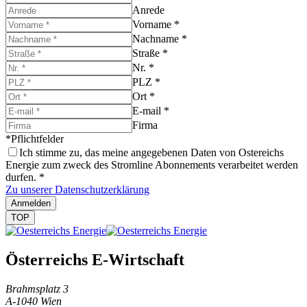
Anrede
Vorname
*
Nachname
*
Straße
*
Nr.
*
PLZ
*
Ort
*
E-mail
*
Firma
*Pflichtfelder
Ich stimme zu, das meine angegebenen Daten von Ostereichs
Energie zum zweck des Stromline Abonnements verarbeitet werden
durfen.
*
Zu unserer Datenschutzerklärung
Anmelden
TOP
Österreichs E-Wirtschaft
Brahmsplatz 3
A-1040 Wien