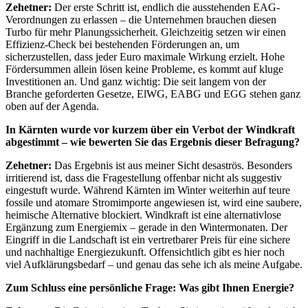
Zehetner:
Der erste Schritt ist, endlich die ausstehenden EAG-
Verordnungen zu erlassen – die Unternehmen brauchen diesen
Turbo für mehr Planungssicherheit. Gleichzeitig setzen wir einen
Effizienz-Check bei bestehenden Förderungen an, um
sicherzustellen, dass jeder Euro maximale Wirkung erzielt. Hohe
Fördersummen allein lösen keine Probleme, es kommt auf kluge
Investitionen an. Und ganz wichtig: Die seit langem von der
Branche geforderten Gesetze, ElWG, EABG und EGG stehen ganz
oben auf der Agenda.
In Kärnten wurde vor kurzem über ein Verbot der Windkraft
abgestimmt – wie bewerten Sie das Ergebnis dieser Befragung?
Zehetner:
Das Ergebnis ist aus meiner Sicht desaströs. Besonders
irritierend ist, dass die Fragestellung offenbar nicht als suggestiv
eingestuft wurde. Während Kärnten im Winter weiterhin auf teure
fossile und atomare Stromimporte angewiesen ist, wird eine saubere,
heimische Alternative blockiert. Windkraft ist eine alternativlose
Ergänzung zum Energiemix – gerade in den Wintermonaten. Der
Eingriff in die Landschaft ist ein vertretbarer Preis für eine sichere
und nachhaltige Energiezukunft. Offensichtlich gibt es hier noch
viel Aufklärungsbedarf – und genau das sehe ich als meine Aufgabe.
Zum Schluss eine persönliche Frage: Was gibt Ihnen Energie?