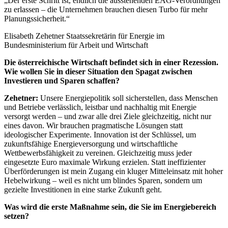
„Der erste Schritt ist, endlich die ausstehenden EAG-Verordnungen
zu erlassen – die Unternehmen brauchen diesen Turbo für mehr
Planungssicherheit.“
Elisabeth Zehetner
Staatssekretärin für Energie im
Bundesministerium für Arbeit und Wirtschaft
Die österreichische Wirtschaft befindet sich in einer Rezession.
Wie wollen Sie in dieser Situation den Spagat zwischen
Investieren und Sparen schaffen?
Zehetner:
Unsere Energiepolitik soll sicherstellen, dass Menschen
und Betriebe verlässlich, leistbar und nachhaltig mit Energie
versorgt werden – und zwar alle drei Ziele gleichzeitig, nicht nur
eines davon. Wir brauchen pragmatische Lösungen statt
ideologischer Experimente. Innovation ist der Schlüssel, um
zukunftsfähige Energieversorgung und wirtschaftliche
Wettbewerbsfähigkeit zu vereinen. Gleichzeitig muss jeder
eingesetzte Euro maximale Wirkung erzielen. Statt ineffizienter
Überförderungen ist mein Zugang ein kluger Mitteleinsatz mit hoher
Hebelwirkung – weil es nicht um blindes Sparen, sondern um
gezielte Investitionen in eine starke Zukunft geht.
Was wird die erste Maßnahme sein, die Sie im Energiebereich
setzen?